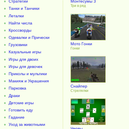
Стратегии
Монтесумы 3
Три в ряд
Танки и Танчики
Леталки
Найти числа
Кроссворды
Одевалки и Прически
Мото Гонки
Грузовики
Гонки
Казуальные игры
Игры для двоих
Игры для девочек
Приколы и мультики
Макияж и Украшения
Снайпер
Парковка
Стрелялки
Драки
Детские игры
Готовить еду
Гадание
Уход за животными
Червы