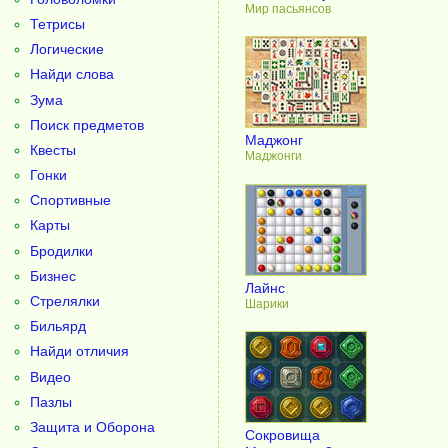
Мир пасьянсов
Тетрисы
Логические
Найди слова
Зума
Поиск предметов
Маджонг
Квесты
Маджонги
Гонки
Спортивные
Карты
Бродилки
Бизнес
Лайнс
Стрелялки
Шарики
Бильярд
Найди отличия
Видео
Пазлы
Защита и Оборона
Сокровища