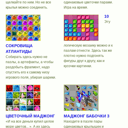
щелкайте по ним. Но не все
одинаковые цветочки парами.
крылья можно соединить.
Игра на время.
10
Эту
СОКРОВИЩА
логическую мозаику можно и к
пазлам отнести. Здесь так же
АТЛАНТИДЫ
плотно нужно подгонять
Собирать здесь нужно не
фигуры друг к другу, как и
пазлы, а артефакты, а чтобы
кусочки картинки.
раздобыть фрагмент, надо
спустить его к самому низу
игрового поля, убирая шарики.
ЦВЕТОЧНЫЙ МАДЖОНГ
МАДЖОНГ БАБОЧКИ 3
«И на все деньги купил целое
Находите в пазле пары
море цветов... ». А их здесь
одинаковых крылышек и