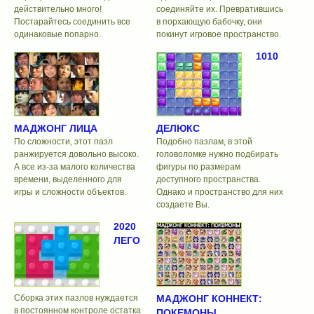
действительно много!
соединяйте их. Превратившись
Постарайтесь соединить все
в порхающую бабочку, они
одинаковые попарно.
покинут игровое пространство.
1010
МАДЖОНГ ЛИЦА
ДЕЛЮКС
По сложности, этот пазл
Подобно пазлам, в этой
ранжируется довольно высоко.
головоломке нужно подбирать
А все из-за малого количества
фигуры по размерам
времени, выделенного для
доступного пространства.
игры и сложности объектов.
Однако и пространство для них
создаете Вы.
2020
ЛЕГО
Сборка этих пазлов нуждается
МАДЖОНГ КОННЕКТ:
в постоянном контроле остатка
ПОКЕМОНЫ