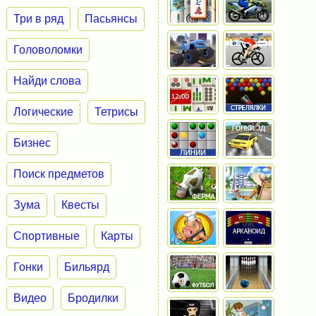
Три в ряд
Пасьянсы
Головоломки
Найди слова
Логические
Тетрисы
Бизнес
Поиск предметов
Зума
Квесты
Спортивные
Карты
Гонки
Бильярд
Видео
Бродилки