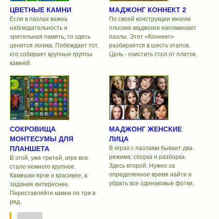
ЦВЕТНЫЕ КАМНИ
МАДЖОНГ КОННЕКТ 2
Если в пазлах важна
По своей конструкции многие
наблюдательность и
плоские маджонги напоминают
зрительная память, то здесь
пазлы. Этот «Коннект»
ценится логика. Побеждает тот,
разбирается в шесть этапов.
кто собирает крупные группы
Цель - очистить стол от плиток.
камней.
СОКРОВИЩА
МАДЖОНГ ЖЕНСКИЕ
МОНТЕСУМЫ ДЛЯ
ЛИЦА
ПЛАНШЕТА
В играх с пазлами бывает два
режима: сборка и разборка.
В этой, уже третей, игре все
Здесь второй. Нужно за
стало немного крупнее.
определенное время найти и
Камешки ярче и красивее, а
убрать все одинаковые фотки.
задания интереснее.
Переставляйте камни по три в
ряд.