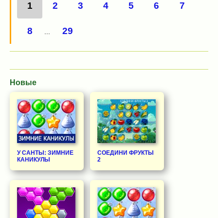
1
2
3
4
5
6
7
8
29
...
Новые
У САНТЫ: ЗИМНИЕ
СОЕДИНИ ФРУКТЫ
КАНИКУЛЫ
2