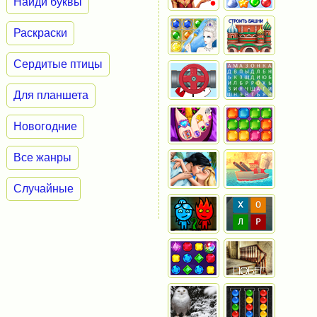
Найди буквы
Раскраски
Сердитые птицы
Для планшета
Новогодние
Все жанры
Случайные