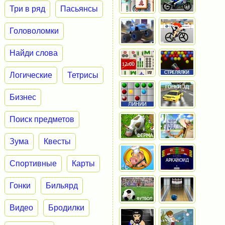
Три в ряд
Пасьянсы
Головоломки
Найди слова
Логические
Тетрисы
Бизнес
Поиск предметов
Зума
Квесты
Спортивные
Карты
Гонки
Бильярд
Видео
Бродилки