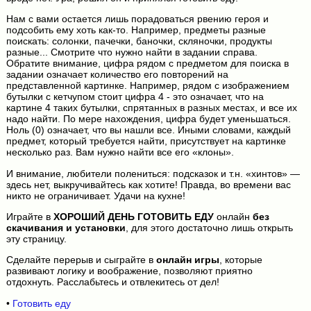
Нам с вами остается лишь порадоваться рвению героя и
подсобить ему хоть как-то. Например, предметы разные
поискать: солонки, пачечки, баночки, скляночки, продукты
разные... Смотрите что нужно найти в задании справа.
Обратите внимание, цифра рядом с предметом для поиска в
задании означает количество его повторений на
представленной картинке. Например, рядом с изображением
бутылки с кетчупом стоит цифра 4 - это означает, что на
картине 4 таких бутылки, спрятанных в разных местах, и все их
надо найти. По мере нахождения, цифра будет уменьшаться.
Ноль (0) означает, что вы нашли все. Иными словами, каждый
предмет, который требуется найти, присутствует на картинке
несколько раз. Вам нужно найти все его «клоны».
И внимание, любители полениться: подсказок и т.н. «хинтов» —
здесь нет, выкручивайтесь как хотите! Правда, во времени вас
никто не ограничивает. Удачи на кухне!
Играйте в
ХОРОШИЙ ДЕНЬ ГОТОВИТЬ ЕДУ
онлайн
без
скачивания и установки
, для этого достаточно лишь открыть
эту страницу.
Сделайте перерыв и сыграйте в
онлайн игры
, которые
развивают логику и воображение, позволяют приятно
отдохнуть. Расслабьтесь и отвлекитесь от дел!
•
Готовить еду