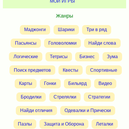
МОИ ИГРЫ
Жанры
Маджонги
Шарики
Три в ряд
Пасьянсы
Головоломки
Найди слова
Логические
Тетрисы
Бизнес
Зума
Поиск предметов
Квесты
Спортивные
Карты
Гонки
Бильярд
Видео
Бродилки
Стрелялки
Стратегии
Найди отличия
Одевалки и Прически
Пазлы
Защита и Оборона
Леталки