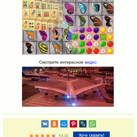
Смотрите интересное
видео
4.5
(
2
)