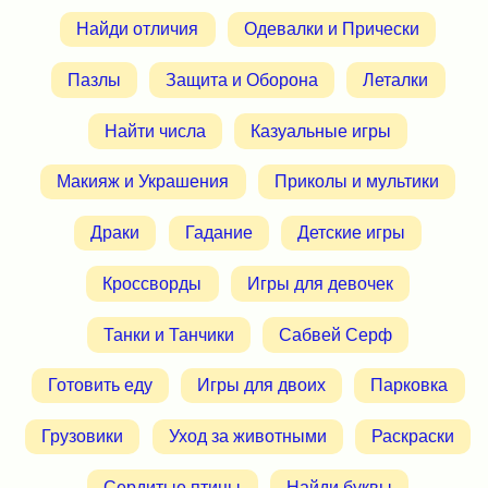
Найди отличия
Одевалки и Прически
Пазлы
Защита и Оборона
Леталки
Найти числа
Казуальные игры
Макияж и Украшения
Приколы и мультики
Драки
Гадание
Детские игры
Кроссворды
Игры для девочек
Танки и Танчики
Сабвей Серф
Готовить еду
Игры для двоих
Парковка
Грузовики
Уход за животными
Раскраски
Сердитые птицы
Найди буквы