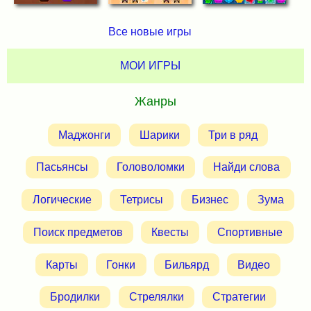
Все новые игры
МОИ ИГРЫ
Жанры
Маджонги
Шарики
Три в ряд
Пасьянсы
Головоломки
Найди слова
Логические
Тетрисы
Бизнес
Зума
Поиск предметов
Квесты
Спортивные
Карты
Гонки
Бильярд
Видео
Бродилки
Стрелялки
Стратегии