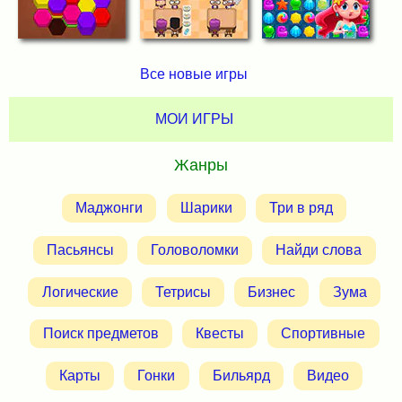
Все новые игры
МОИ ИГРЫ
Жанры
Маджонги
Шарики
Три в ряд
Пасьянсы
Головоломки
Найди слова
Логические
Тетрисы
Бизнес
Зума
Поиск предметов
Квесты
Спортивные
Карты
Гонки
Бильярд
Видео