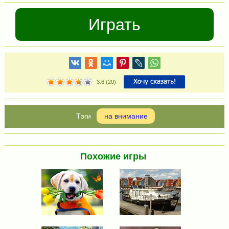
Играть
3.6
(
20
)
на внимание
Похожие игры