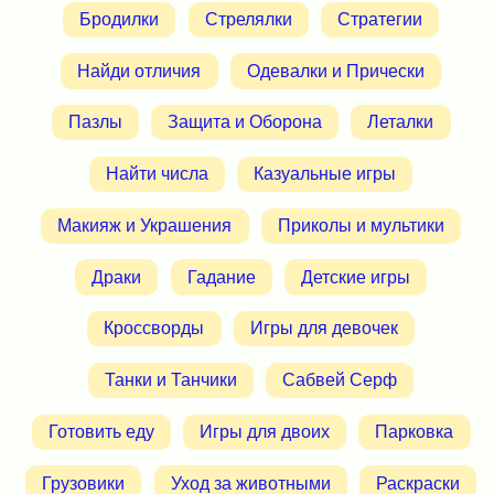
Бродилки
Стрелялки
Стратегии
Найди отличия
Одевалки и Прически
Пазлы
Защита и Оборона
Леталки
Найти числа
Казуальные игры
Макияж и Украшения
Приколы и мультики
Драки
Гадание
Детские игры
Кроссворды
Игры для девочек
Танки и Танчики
Сабвей Серф
Готовить еду
Игры для двоих
Парковка
Грузовики
Уход за животными
Раскраски