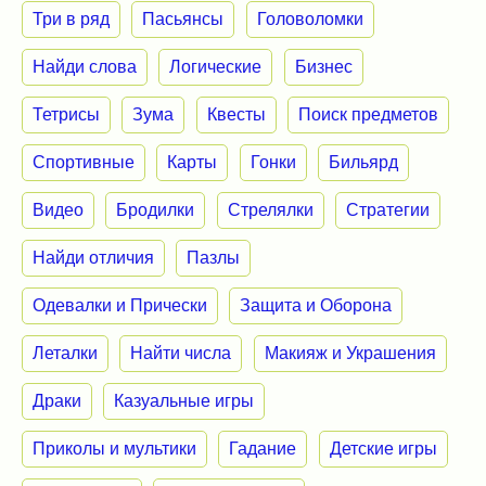
Три в ряд
Пасьянсы
Головоломки
Найди слова
Логические
Бизнес
Тетрисы
Зума
Квесты
Поиск предметов
Спортивные
Карты
Гонки
Бильярд
Видео
Бродилки
Стрелялки
Стратегии
Найди отличия
Пазлы
Одевалки и Прически
Защита и Оборона
Леталки
Найти числа
Макияж и Украшения
Драки
Казуальные игры
Приколы и мультики
Гадание
Детские игры