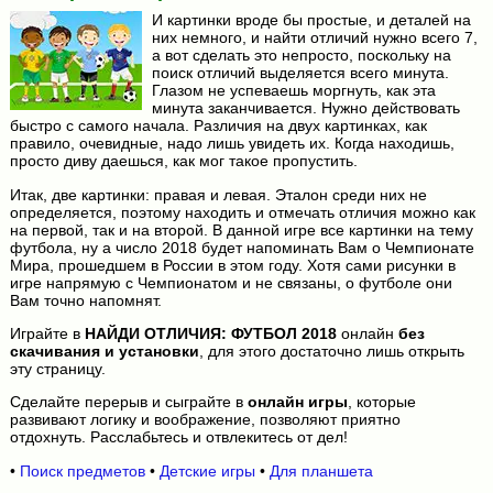
И картинки вроде бы простые, и деталей на
них немного, и найти отличий нужно всего 7,
а вот сделать это непросто, поскольку на
поиск отличий выделяется всего минута.
Глазом не успеваешь моргнуть, как эта
минута заканчивается. Нужно действовать
быстро с самого начала. Различия на двух картинках, как
правило, очевидные, надо лишь увидеть их. Когда находишь,
просто диву даешься, как мог такое пропустить.
Итак, две картинки: правая и левая. Эталон среди них не
определяется, поэтому находить и отмечать отличия можно как
на первой, так и на второй. В данной игре все картинки на тему
футбола, ну а число 2018 будет напоминать Вам о Чемпионате
Мира, прошедшем в России в этом году. Хотя сами рисунки в
игре напрямую с Чемпионатом и не связаны, о футболе они
Вам точно напомнят.
Играйте в
НАЙДИ ОТЛИЧИЯ: ФУТБОЛ 2018
онлайн
без
скачивания и установки
, для этого достаточно лишь открыть
эту страницу.
Сделайте перерыв и сыграйте в
онлайн игры
, которые
развивают логику и воображение, позволяют приятно
отдохнуть. Расслабьтесь и отвлекитесь от дел!
•
Поиск предметов
•
Детские игры
•
Для планшета