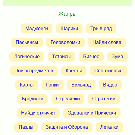
Жанры
Маджонги
Шарики
Три в ряд
Пасьянсы
Головоломки
Найди слова
Логические
Тетрисы
Бизнес
Зума
Поиск предметов
Квесты
Спортивные
Карты
Гонки
Бильярд
Видео
Бродилки
Стрелялки
Стратегии
Найди отличия
Одевалки и Прически
Пазлы
Защита и Оборона
Леталки