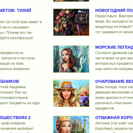
МЕТОВ: ТИХИЙ
НОВОГОДНИЙ ПО
Представьте. Вам при
вещи, Вы находите их
ист из этой игры живет в
владельцу на Новый Г
й часто называют
тут занимается герои
». Почему его так
буйте разобраться!
МОРСКИЕ ЛЕГЕН
 предметов на
Согласно древним ска
а прячутся в пестром
части моря на дне мн
ющих их букв.
интересных предмето
шенное внимание.
еще никто не погружал
ЕБНИКОВ
ОЧАРОВАНИЕ ВЕ
тной Академии
Зима позади, пора на
глашает Вас на
дивными весенними п
-познавательное
ярких красках и оттен
щите предметы на чудо-
различать очертания
предметов...
ТЕШЕСТВИЯХ 2
ОТВАЖНАЯ КОРО
и шеф-поваром,
Антония (так зовут н
охновения выбирает
Королеву), решила пр