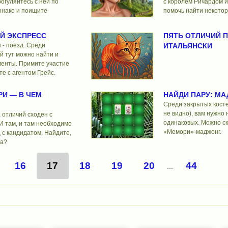
огуляйтесь с ней по
с королем Ричардом и
онако и поищите
помочь найти некото
Й ЭКСПРЕСС
ПЯТЬ ОТЛИЧИЙ П
 - поезд. Среди
ИТАЛЬЯНСКИ
й тут можно найти и
менты. Примите участие
те с агентом Грейс.
РИ — В ЧЕМ
НАЙДИ ПАРУ: МА
Среди закрытых косте
не видно), вам нужно
 отличий сходен с
одинаковых. Можно ска
И там, и там необходимо
«Мемори»-маджонг.
 с кандидатом. Найдите,
ца?
16
17
18
19
20
44
...