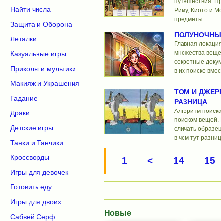
путешествия. Пр
Найти числа
Риму, Киото и М
предметы.
Защита и Оборона
ПОЛУНОЧНЫ
Леталки
Главная локация
множества веще
Казуальные игры
секретные доку
Приколы и мультики
в их поиске вмес
Макияж и Украшения
ТОМ И ДЖЕР
Гадание
РАЗНИЦА
Алгоритм поиска
Драки
поиском вещей. 
Детские игры
сличать образец
в чем тут разни
Танки и Танчики
Кроссворды
1
<
14
15
Игры для девочек
Готовить еду
Игры для двоих
Новые
Сабвей Серф