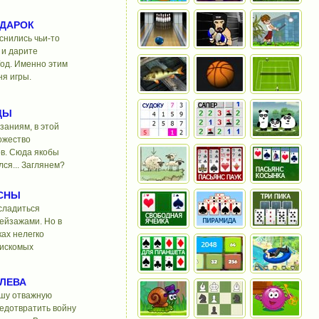
ДАРОК
снились чьи-то
 и дарите
од. Именно этим
ня игры.
ДЫ
заниям, в этой
ожество
в. Сюда якобы
ся... Заглянем?
СНЫ
сладиться
ейзажами. Но в
ках нелегко
 искомых
ЛЕВА
ашу отважную
едотвратить войну