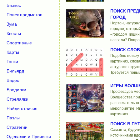
Бизнес
ПОИСК ПРЕД
Поиск предметов
ГОРОД
Нортон, натурал
Зума
городке, которы
Квесты
«городом Тишины
назвали? Попро
Спортивные
ПОИСК СЛОВ
Карты
Подобно поиску
Гонки
картинках, слов
антураже окружа
Бильярд
Требуется повы
Видео
ИГРЫ ВОЛШ
Бродилки
Профессура мес
Волшебства при
Стрелялки
развлекательно
Найди отличия
мероприятие. И
картинках.
Пазлы
ПОИСК В ПУ
Стратегии
Саманта, будуч
источниками вд
Одевалки и Прически