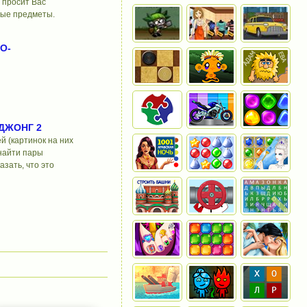
 просит Вас
рые предметы.
О-
ДЖОНГ 2
й (картинок на них
 найти пары
зать, что это