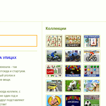
Коллекции
А УЛИЦАХ
окзала - так
 отсюда и стартуем.
ый уголок и
ые вещи.
огда коллеги, с
е один год и
вдруг подставляют
стве!