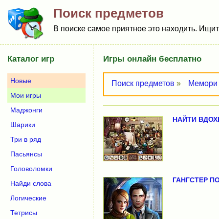
Поиск предметов
В поиске самое приятное это находить. Ищит
Каталог игр
Игры онлайн бесплатно
Новые
Поиск предметов
»
Мемори
Мои игры
Маджонги
НАЙТИ ВДОХ
Шарики
Три в ряд
Пасьянсы
Головоломки
ГАНГСТЕР П
Найди слова
Логические
Тетрисы