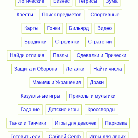
Логические
Бизнес
Тетрисы
Зума
Квесты
Поиск предметов
Спортивные
Карты
Гонки
Бильярд
Видео
Бродилки
Стрелялки
Стратегии
Найди отличия
Пазлы
Одевалки и Прически
Защита и Оборона
Леталки
Найти числа
Макияж и Украшения
Драки
Казуальные игры
Приколы и мультики
Гадание
Детские игры
Кроссворды
Танки и Танчики
Игры для девочек
Парковка
Готовить еду
Сабвей Серф
Игры для двоих