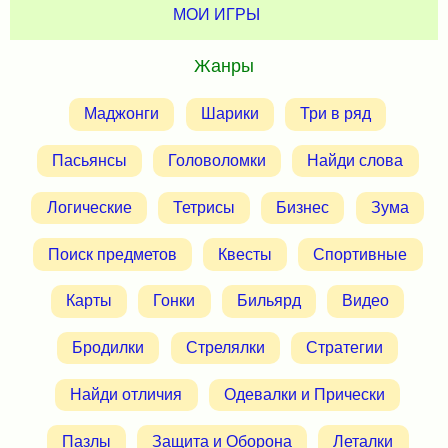
МОИ ИГРЫ
Жанры
Маджонги
Шарики
Три в ряд
Пасьянсы
Головоломки
Найди слова
Логические
Тетрисы
Бизнес
Зума
Поиск предметов
Квесты
Спортивные
Карты
Гонки
Бильярд
Видео
Бродилки
Стрелялки
Стратегии
Найди отличия
Одевалки и Прически
Пазлы
Защита и Оборона
Леталки