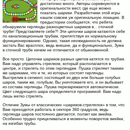
достаточно много. Авторы соревнуются в
оригинальности мест, где еще можно
покатать шарики. Разработчики этой игры
нашли совсем уж оригинальную локацию. В
предыстории сообщается, что ребята
обнаружили гирлянды разноцветных шариков в... сточной
трубе! Представляете себе?! Эти цепочки шаров катаются себе
по канализационным трубам, препятствуя их нормальному
функционированию. Однако, такая неожиданность не должна
застать Вас врасплох, ведь внешне, да и функционально, Зума
в сточной трубе ничем не отличается от обыкновенной.
Все просто. Цепочки шариков разных цветов катятся по трубам.
Вам надо управлять стрелком, который располагается в
центре, и стрелять по этим гирляндам. Пушка стреляет такими
же шариками, что и те, из которых состоят гирлянды.
Выстрелив в сегмент, состоящий из двух или больше голубых
шаров, таким же, голубым, Вы уничтожаете его, и он выбывает
из состава гирлянды. Пушка перезаряжается автоматически.
Цвет следующего шара определяется программой. Вам надо
лишь метко стрелять.
Отличие Зумы от классических «шариков-стрелялок» в том, что
Вам приходится работать в секторе 360 градусов, ведь
гирлянда шаров постоянно двигается, ползет как змейка.
Особенно трудно прицеливаться в моменты поворотов змейки,
на изгибах трубы.