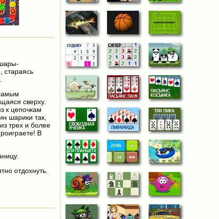
 шары-
, стараясь
.
 самым
ющаяся сверху.
з к цепочкам
ин шарики так,
из трех и более
роиграете! В
аницу.
тно отдохнуть.