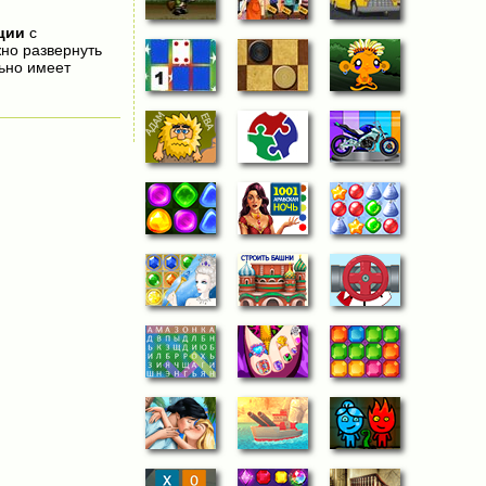
ции
с
жно развернуть
ьно имеет