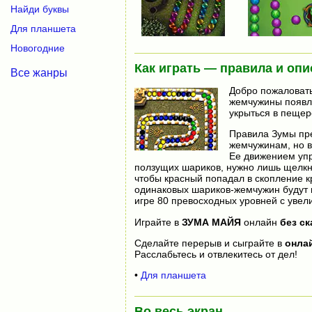
Найди буквы
Для планшета
Новогодние
Как играть — правила и опи
Все жанры
Добро пожаловат
жемчужины появля
укрыться в пещере
Правила Зумы пр
жемчужинам, но в
Ее движением упр
ползущих шариков, нужно лишь щелкну
чтобы красный попадал в скопление кр
одинаковых шариков-жемчужин будут и
игре 80 превосходных уровней с уве
Играйте в
ЗУМА МАЙЯ
онлайн
без ск
Сделайте перерыв и сыграйте в
онла
Расслабьтесь и отвлекитесь от дел!
•
Для планшета
Во весь экран