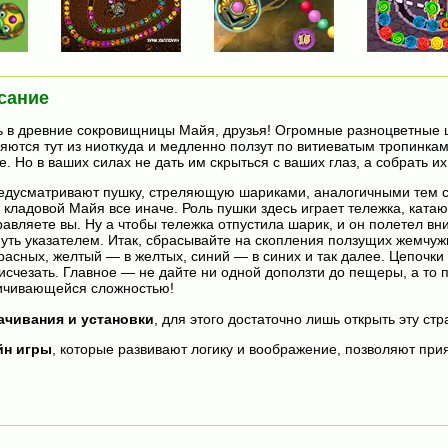
сание
ь в древние сокровищницы Майя, друзья! Огромные разноцветные
ются тут из ниоткуда и медленно ползут по витиеватым тропинкам
. Но в ваших силах не дать им скрыться с ваших глаз, а собрать их
едусматривают пушку, стреляющую шариками, аналогичными тем
 кладовой Майя все иначе. Роль пушки здесь играет тележка, ката
авляете вы. Ну а чтобы тележка отпустила шарик, и он полетел вни
ть указателем. Итак, сбрасывайте на скопления ползущих жемчуж
асных, желтый — в желтых, синий — в синих и так далее. Цепочки 
счезать. Главное — не дайте ни одной доползти до пещеры, а то п
личивающейся сложностью!
ачивания и установки
, для этого достаточно лишь открыть эту стр
йн игры
, которые развивают логику и воображение, позволяют прия