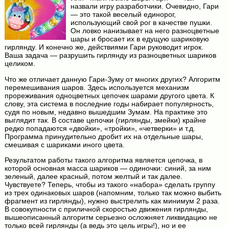
назвали игру разработчики. Очевидно, Гари
— это такой веселый единорог,
использующий свой рог в качестве пушки.
Он ловко нанизывает на него разноцветные
шары и бросает их в едущую шариковую
гирлянду. И конечно же, действиями Гари руководит игрок.
Ваша задача — разрушить гирлянду из разноцветных шариков
целиком.
Что же отличает данную Гари-Зуму от многих других? Алгоритм
перемешивания шаров. Здесь используется механизм
прореживания одноцветных цепочек шарами другого цвета. К
слову, эта система в последние годы набирает популярность,
судя по новым, недавно вышедшим Зумам. На практике это
выглядит так. В составе цепочки (гирлянды, змейки) крайне
редко попадаются «двойки», «тройки», «четверки» и т.д.
Программа принудительно дробит их на отдельные шары,
смешивая с шариками иного цвета.
Результатом работы такого алгоритма является цепочка, в
которой основная масса шариков — одиночки: синий, за ним
зеленый, далее красный, потом желтый и так далее.
Чувствуете? Теперь, чтобы из такого «набора» сделать группу
из трех одинаковых шаров (напомним, только так можно выбить
фрагмент из гирлянды), нужно выстрелить как минимум 2 раза.
В совокупности с приличной скоростью движения гирлянды,
вышеописанный алгоритм серьезно осложняет ликвидацию не
только всей гирлянды (а ведь это цель игры!), но и ее