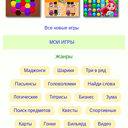
Все новые игры
МОИ ИГРЫ
Жанры
Маджонги
Шарики
Три в ряд
Пасьянсы
Головоломки
Найди слова
Логические
Тетрисы
Бизнес
Зума
Поиск предметов
Квесты
Спортивные
Карты
Гонки
Бильярд
Видео