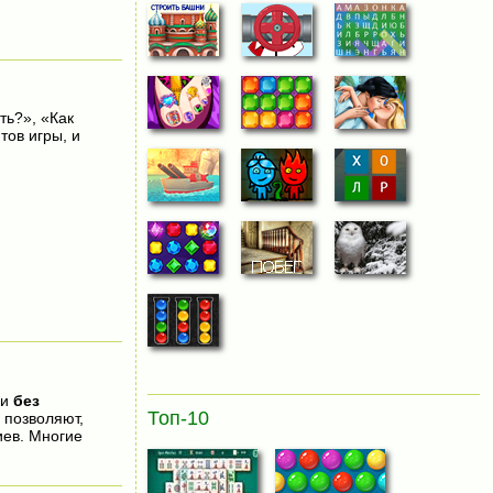
ть?», «Как
тов игры, и
 и
без
Топ-10
 позволяют,
иев. Многие