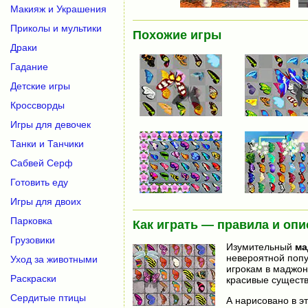
Макияж и Украшения
Приколы и мультики
Похожие игры
Драки
Гадание
Детские игры
Кроссворды
Игры для девочек
Танки и Танчики
Сабвей Серф
Готовить еду
Игры для двоих
Парковка
Как играть — правила и опи
Грузовики
Изумительный
ма
невероятной попу
Уход за животными
игрокам в маджонг
Раскраски
красивые существ
Сердитые птицы
А нарисовано в э