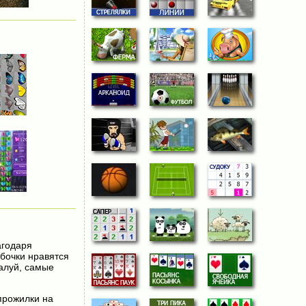
агодаря
абочки нравятся
жалуй, самые
прожилки на