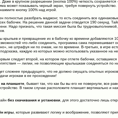
 Даже в крупном разрешении (кнопка 100%) четкость сохраняется 
амма может показывать черный экран, требуя повернуть устройство. 
нажмите кнопку 100% над игрой.
ен полностью разобрать маджонг, то есть соединить все одинаковы
всех бабочек. На решение данной задачи отводится 190 секунд. Та
мени. Надо признать, что такая миссия была бы трудновыполнимой,
ов.
ы крыльев и превращение их в бабочку ко времени добавляются 10
возможностей что-либо соединить, программа сама перемешивает 
но», не штрафуя ни по очкам, ни по времени. В-третьих, в игре ест
одсказка, каждую из которых можно использовать указанное на не
ервым следует второй, на котором при отлете бабочки, оставшиеся
препятствия — лилии, не позволяющие крылышкам соединяться по н
ет сложнее предыдущего, что не должно смущать опытных игроков
удачи игрокам в ее прохождении!
 на планшете
, бывает так, что как бы вы его не повернули, все рав
устройство. В таком случае расположите планшет вертикально и н
лайн
без скачивания и установки
, для этого достаточно лишь откр
йн игры
, которые развивают логику и воображение, позволяют прия