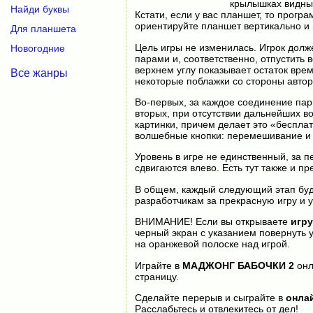
крылышках видны.
Найди буквы
Кстати, если у вас планшет, то прогр
ориентируйте планшет вертикально и 
Для планшета
Цель игры не изменилась. Игрок долж
Новогодние
парами и, соответственно, отпустить 
верхнем углу показывает остаток вре
Все жанры
некоторые поблажки со стороны автор
Во-первых, за каждое соединение пар
вторых, при отсутствии дальнейших 
картинки, причем делает это «бесплат
волшебные кнопки: перемешивание и п
Уровень в игре не единственный, за п
сдвигаются влево. Есть тут также и 
В общем, каждый следующий этап буд
разработчикам за прекрасную игру и 
ВНИМАНИЕ! Если вы открываете
игру
черный экран с указанием повернуть 
на оранжевой полоске над игрой.
Играйте в
МАДЖОНГ БАБОЧКИ 2
он
страницу.
Сделайте перерыв и сыграйте в
онла
Расслабьтесь и отвлекитесь от дел!