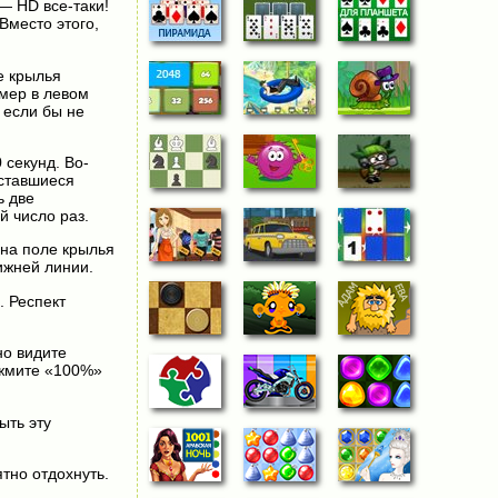
— HD все-таки!
Вместо этого,
е крылья
ймер в левом
 если бы не
 секунд. Во-
оставшиеся
ь две
й число раз.
 на поле крылья
ижней линии.
. Респект
но видите
ажмите «100%»
ыть эту
тно отдохнуть.