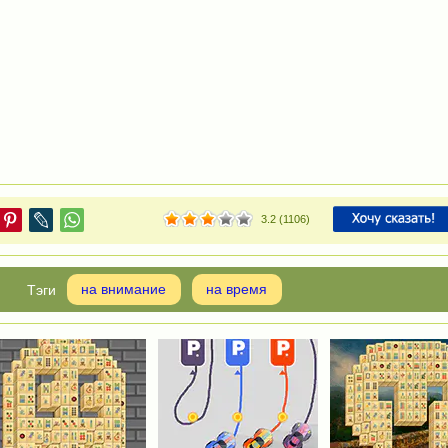
3.2
(
1106
)
на внимание
на время