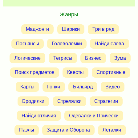
Жанры
Маджонги
Шарики
Три в ряд
Пасьянсы
Головоломки
Найди слова
Логические
Тетрисы
Бизнес
Зума
Поиск предметов
Квесты
Спортивные
Карты
Гонки
Бильярд
Видео
Бродилки
Стрелялки
Стратегии
Найди отличия
Одевалки и Прически
Пазлы
Защита и Оборона
Леталки