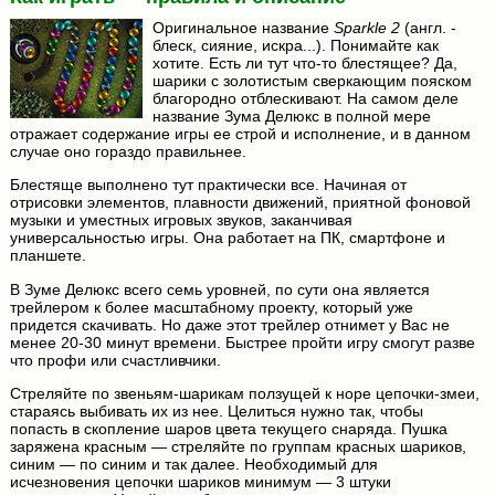
Оригинальное название
Sparkle 2
(англ. -
блеск, сияние, искра...). Понимайте как
хотите. Есть ли тут что-то блестящее? Да,
шарики с золотистым сверкающим пояском
благородно отблескивают. На самом деле
название Зума Делюкс в полной мере
отражает содержание игры ее строй и исполнение, и в данном
случае оно гораздо правильнее.
Блестяще выполнено тут практически все. Начиная от
отрисовки элементов, плавности движений, приятной фоновой
музыки и уместных игровых звуков, заканчивая
универсальностью игры. Она работает на ПК, смартфоне и
планшете.
В Зуме Делюкс всего семь уровней, по сути она является
трейлером к более масштабному проекту, который уже
придется скачивать. Но даже этот трейлер отнимет у Вас не
менее 20-30 минут времени. Быстрее пройти игру смогут разве
что профи или счастливчики.
Стреляйте по звеньям-шарикам ползущей к норе цепочки-змеи,
стараясь выбивать их из нее. Целиться нужно так, чтобы
попасть в скопление шаров цвета текущего снаряда. Пушка
заряжена красным — стреляйте по группам красных шариков,
синим — по синим и так далее. Необходимый для
исчезновения цепочки шариков минимум — 3 штуки