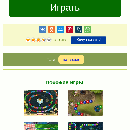
Играть
3.5
(
208
)
на время
Похожие игры