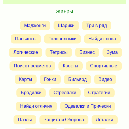
Жанры
Маджонги
Шарики
Три в ряд
Пасьянсы
Головоломки
Найди слова
Логические
Тетрисы
Бизнес
Зума
Поиск предметов
Квесты
Спортивные
Карты
Гонки
Бильярд
Видео
Бродилки
Стрелялки
Стратегии
Найди отличия
Одевалки и Прически
Пазлы
Защита и Оборона
Леталки