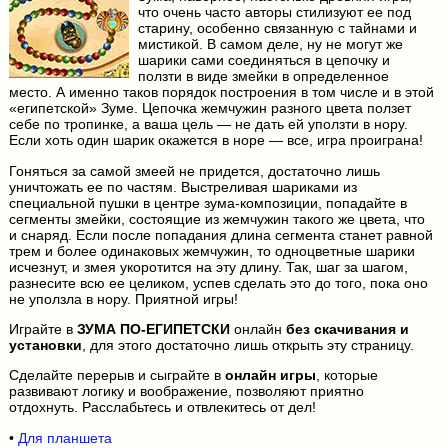
что очень часто авторы стилизуют ее под
старину, особенно связанную с тайнами и
мистикой. В самом деле, ну не могут же
шарики сами соединяться в цепочку и
ползти в виде змейки в определенное
место. А именно таков порядок построения в том числе и в этой
«египетской» Зуме. Цепочка жемчужин разного цвета ползет
себе по тропинке, а ваша цель — не дать ей уползти в нору.
Если хоть один шарик окажется в норе — все, игра проиграна!
Гоняться за самой змеей не придется, достаточно лишь
уничтожать ее по частям. Выстреливая шариками из
специальной пушки в центре зума-композиции, попадайте в
сегменты змейки, состоящие из жемчужин такого же цвета, что
и снаряд. Если после попадания длина сегмента станет равной
трем и более одинаковых жемчужин, то одноцветные шарики
исчезнут, и змея укоротится на эту длину. Так, шаг за шагом,
разнесите всю ее целиком, успев сделать это до того, пока оно
не уползла в нору. Приятной игры!
Играйте в
ЗУМА ПО-ЕГИПЕТСКИ
онлайн
без скачивания и
установки
, для этого достаточно лишь открыть эту страницу.
Сделайте перерыв и сыграйте в
онлайн игры
, которые
развивают логику и воображение, позволяют приятно
отдохнуть. Расслабьтесь и отвлекитесь от дел!
•
Для планшета