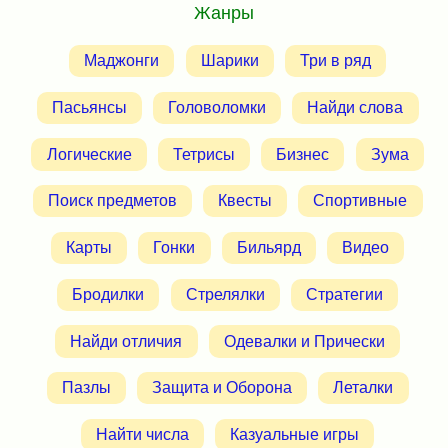
Жанры
Маджонги
Шарики
Три в ряд
Пасьянсы
Головоломки
Найди слова
Логические
Тетрисы
Бизнес
Зума
Поиск предметов
Квесты
Спортивные
Карты
Гонки
Бильярд
Видео
Бродилки
Стрелялки
Стратегии
Найди отличия
Одевалки и Прически
Пазлы
Защита и Оборона
Леталки
Найти числа
Казуальные игры