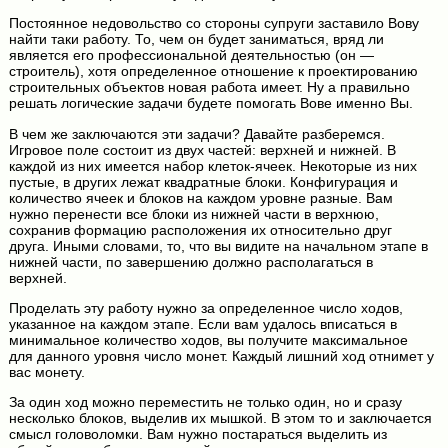
Постоянное недовольство со стороны супруги заставило Вову
найти таки работу. То, чем он будет заниматься, вряд ли
является его профессиональной деятельностью (он —
строитель), хотя определенное отношение к проектированию
строительных объектов новая работа имеет. Ну а правильно
решать логические задачи будете помогать Вове именно Вы.
В чем же заключаются эти задачи? Давайте разберемся.
Игровое поле состоит из двух частей: верхней и нижней. В
каждой из них имеется набор клеток-ячеек. Некоторые из них
пустые, в других лежат квадратные блоки. Конфигурация и
количество ячеек и блоков на каждом уровне разные. Вам
нужно перенести все блоки из нижней части в верхнюю,
сохранив формацию расположения их относительно друг
друга. Иными словами, то, что вы видите на начальном этапе в
нижней части, по завершению должно располагаться в
верхней.
Проделать эту работу нужно за определенное число ходов,
указанное на каждом этапе. Если вам удалось вписаться в
минимальное количество ходов, вы получите максимальное
для данного уровня число монет. Каждый лишний ход отнимет у
вас монету.
За один ход можно переместить не только один, но и сразу
несколько блоков, выделив их мышкой. В этом то и заключается
смысл головоломки. Вам нужно постараться выделить из