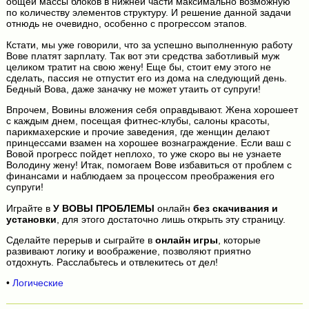
общей массы блоков в нижней части максимально возможную
по количеству элементов структуру. И решение данной задачи
отнюдь не очевидно, особенно с прогрессом этапов.
Кстати, мы уже говорили, что за успешно выполненную работу
Вове платят зарплату. Так вот эти средства заботливый муж
целиком тратит на свою жену! Еще бы, стоит ему этого не
сделать, пассия не отпустит его из дома на следующий день.
Бедный Вова, даже заначку не может утаить от супруги!
Впрочем, Вовины вложения себя оправдывают. Жена хорошеет
с каждым днем, посещая фитнес-клубы, салоны красоты,
парикмахерские и прочие заведения, где женщин делают
принцессами взамен на хорошее вознаграждение. Если ваш с
Вовой прогресс пойдет неплохо, то уже скоро вы не узнаете
Володину жену! Итак, помогаем Вове избавиться от проблем с
финансами и наблюдаем за процессом преображения его
супруги!
Играйте в
У ВОВЫ ПРОБЛЕМЫ
онлайн
без скачивания и
установки
, для этого достаточно лишь открыть эту страницу.
Сделайте перерыв и сыграйте в
онлайн игры
, которые
развивают логику и воображение, позволяют приятно
отдохнуть. Расслабьтесь и отвлекитесь от дел!
•
Логические