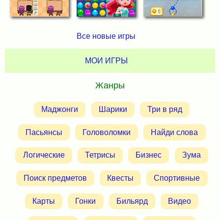
Все новые игры
МОИ ИГРЫ
Жанры
Маджонги
Шарики
Три в ряд
Пасьянсы
Головоломки
Найди слова
Логические
Тетрисы
Бизнес
Зума
Поиск предметов
Квесты
Спортивные
Карты
Гонки
Бильярд
Видео