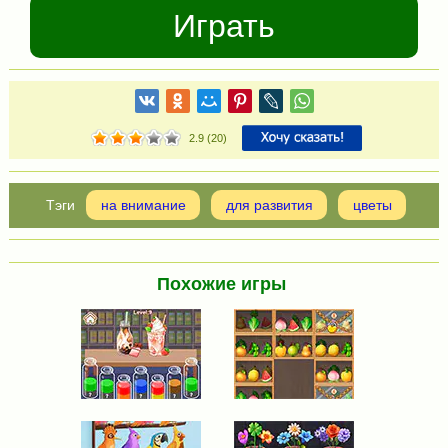
Играть
2.9
(
20
)
на внимание
для развития
цветы
Похожие игры