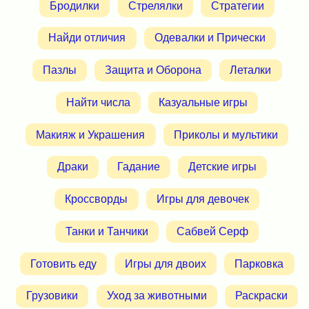
Бродилки
Стрелялки
Стратегии
Найди отличия
Одевалки и Прически
Пазлы
Защита и Оборона
Леталки
Найти числа
Казуальные игры
Макияж и Украшения
Приколы и мультики
Драки
Гадание
Детские игры
Кроссворды
Игры для девочек
Танки и Танчики
Сабвей Серф
Готовить еду
Игры для двоих
Парковка
Грузовики
Уход за животными
Раскраски