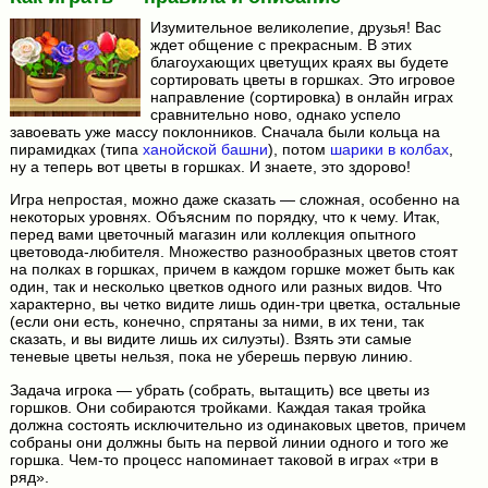
Изумительное великолепие, друзья! Вас
ждет общение с прекрасным. В этих
благоухающих цветущих краях вы будете
сортировать цветы в горшках. Это игровое
направление (сортировка) в онлайн играх
сравнительно ново, однако успело
завоевать уже массу поклонников. Сначала были кольца на
пирамидках (типа
ханойской башни
), потом
шарики в колбах
,
ну а теперь вот цветы в горшках. И знаете, это здорово!
Игра непростая, можно даже сказать — сложная, особенно на
некоторых уровнях. Объясним по порядку, что к чему. Итак,
перед вами цветочный магазин или коллекция опытного
цветовода-любителя. Множество разнообразных цветов стоят
на полках в горшках, причем в каждом горшке может быть как
один, так и несколько цветков одного или разных видов. Что
характерно, вы четко видите лишь один-три цветка, остальные
(если они есть, конечно, спрятаны за ними, в их тени, так
сказать, и вы видите лишь их силуэты). Взять эти самые
теневые цветы нельзя, пока не уберешь первую линию.
Задача игрока — убрать (собрать, вытащить) все цветы из
горшков. Они собираются тройками. Каждая такая тройка
должна состоять исключительно из одинаковых цветов, причем
собраны они должны быть на первой линии одного и того же
горшка. Чем-то процесс напоминает таковой в играх «три в
ряд».