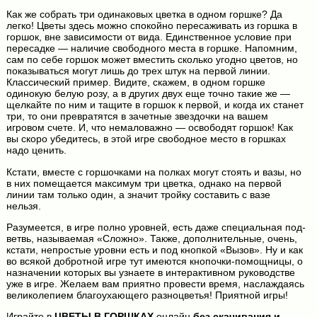
Как же собрать три одинаковых цветка в одном горшке? Да
легко! Цветы здесь можно спокойно пересаживать из горшка в
горшок, вне зависимости от вида. Единственное условие при
пересадке — наличие свободного места в горшке. Напомним,
сам по себе горшок может вместить сколько угодно цветов, но
показываться могут лишь до трех штук на первой линии.
Классический пример. Видите, скажем, в одном горшке
одинокую белую розу, а в других двух еще точно такие же —
щелкайте по ним и тащите в горшок к первой, и когда их станет
три, то они превратятся в зачетные звездочки на вашем
игровом счете. И, что немаловажно — освободят горшок! Как
вы скоро убедитесь, в этой игре свободное место в горшках
надо ценить.
Кстати, вместе с горшочками на полках могут стоять и вазы, но
в них помещается максимум три цветка, однако на первой
линии там только один, а значит тройку составить с вазе
нельзя.
Разумеется, в игре полно уровней, есть даже специальная под-
ветвь, называемая «Сложно». Также, дополнительные, очень,
кстати, непростые уровни есть и под кнопкой «Вызов». Ну и как
во всякой добротной игре тут имеются кнопочки-помощницы, о
назначении которых вы узнаете в интерактивном руководстве
уже в игре. Желаем вам приятно провести время, наслаждаясь
великолепием благоухающего разноцветья! Приятной игры!
Играйте в
ЦВЕТЫ В ГОРШКАХ
онлайн
без скачивания и