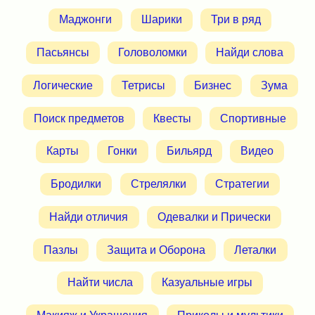
Маджонги
Шарики
Три в ряд
Пасьянсы
Головоломки
Найди слова
Логические
Тетрисы
Бизнес
Зума
Поиск предметов
Квесты
Спортивные
Карты
Гонки
Бильярд
Видео
Бродилки
Стрелялки
Стратегии
Найди отличия
Одевалки и Прически
Пазлы
Защита и Оборона
Леталки
Найти числа
Казуальные игры