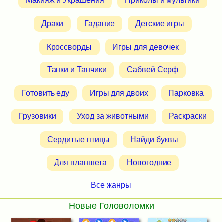
Макияж и Украшения
Приколы и мультики
Драки
Гадание
Детские игры
Кроссворды
Игры для девочек
Танки и Танчики
Сабвей Серф
Готовить еду
Игры для двоих
Парковка
Грузовики
Уход за животными
Раскраски
Сердитые птицы
Найди буквы
Для планшета
Новогодние
Все жанры
Новые Головоломки