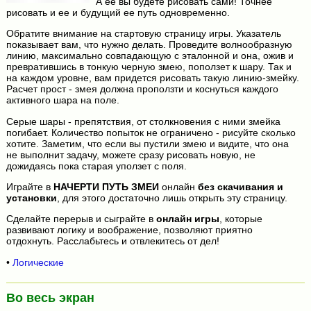
А ее вы будете рисовать сами! Точнее
рисовать и ее и будущий ее путь одновременно.
Обратите внимание на стартовую страницу игры. Указатель
показывает вам, что нужно делать. Проведите волнообразную
линию, максимально совпадающую с эталонной и она, ожив и
превратившись в тонкую черную змею, поползет к шару. Так и
на каждом уровне, вам придется рисовать такую линию-змейку.
Расчет прост - змея должна проползти и коснуться каждого
активного шара на поле.
Серые шары - препятствия, от столкновения с ними змейка
погибает. Количество попыток не ограничено - рисуйте сколько
хотите. Заметим, что если вы пустили змею и видите, что она
не выполнит задачу, можете сразу рисовать новую, не
дожидаясь пока старая уползет с поля.
Играйте в
НАЧЕРТИ ПУТЬ ЗМЕИ
онлайн
без скачивания и
установки
, для этого достаточно лишь открыть эту страницу.
Сделайте перерыв и сыграйте в
онлайн игры
, которые
развивают логику и воображение, позволяют приятно
отдохнуть. Расслабьтесь и отвлекитесь от дел!
•
Логические
Во весь экран