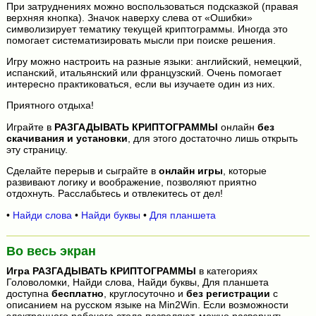
При затруднениях можно воспользоваться подсказкой (правая
верхняя кнопка). Значок наверху слева от «Ошибки»
символизирует тематику текущей криптограммы. Иногда это
помогает систематизировать мысли при поиске решения.
Игру можно настроить на разные языки: английский, немецкий,
испанский, итальянский или французский. Очень помогает
интересно практиковаться, если вы изучаете один из них.
Приятного отдыха!
Играйте в
РАЗГАДЫВАТЬ КРИПТОГРАММЫ
онлайн
без
скачивания и установки
, для этого достаточно лишь открыть
эту страницу.
Сделайте перерыв и сыграйте в
онлайн игры
, которые
развивают логику и воображение, позволяют приятно
отдохнуть. Расслабьтесь и отвлекитесь от дел!
•
Найди слова
•
Найди буквы
•
Для планшета
Во весь экран
Игра
РАЗГАДЫВАТЬ КРИПТОГРАММЫ
в категориях
Головоломки, Найди слова, Найди буквы, Для планшета
доступна
бесплатно
, круглосуточно и
без регистрации
с
описанием на русском языке на Min2Win. Если возможности
электронного рабочего стола позволяют, можно развернуть