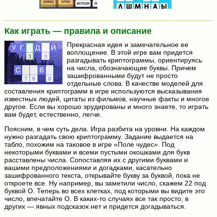
Как играть — правила и описание
Прекрасная идея и замечательное ее
воплощение. В этой игре вам придется
разгадывать криптограммы, ориентируясь
на числа, обозначающие буквы. Причем
зашифрованными будут не просто
отдельные слова. В качестве моделей для
составления криптограмм в игре используются высказывания
известных людей, цитаты из фильмов, научные факты и многое
другое. Если вы хорошо эрудированы и много знаете, то играть
вам будет, естественно, легче.
Поясним, в чем суть дела. Игра разбита на уровни. На каждом
нужно разгадать свою криптограмму. Задание выдается на
табло, похожим на таковое в игре «Поле чудес». Под
некоторыми буквами и всеми пустыми окошками для букв
расставлены числа. Сопоставляя их с другими буквами и
вашими предположениями и догадками, касательно
зашифрованного текста, открывайте букву за буквой, пока не
откроете все. Ну например, вы заметили число, скажем 22 под
буквой О. Теперь во всех клетках, под которыми вы видите это
число, впечатайте О. В каких-то случаях все так просто, в
других — явных подсказок нет и придется догадываться.