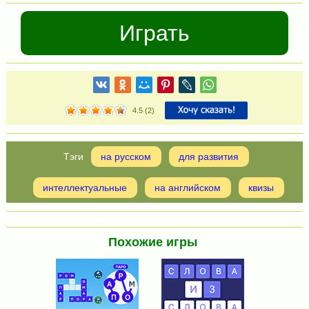
Играть
4.5
(
2
)
на русском
для развития
интеллектуальные
на английском
квизы
Похожие игры