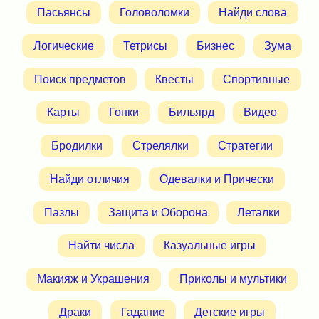
Пасьянсы
Головоломки
Найди слова
Логические
Тетрисы
Бизнес
Зума
Поиск предметов
Квесты
Спортивные
Карты
Гонки
Бильярд
Видео
Бродилки
Стрелялки
Стратегии
Найди отличия
Одевалки и Прически
Пазлы
Защита и Оборона
Леталки
Найти числа
Казуальные игры
Макияж и Украшения
Приколы и мультики
Драки
Гадание
Детские игры