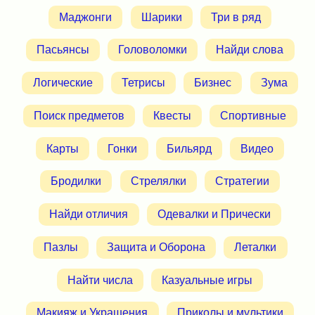
Маджонги
Шарики
Три в ряд
Пасьянсы
Головоломки
Найди слова
Логические
Тетрисы
Бизнес
Зума
Поиск предметов
Квесты
Спортивные
Карты
Гонки
Бильярд
Видео
Бродилки
Стрелялки
Стратегии
Найди отличия
Одевалки и Прически
Пазлы
Защита и Оборона
Леталки
Найти числа
Казуальные игры
Макияж и Украшения
Приколы и мультики