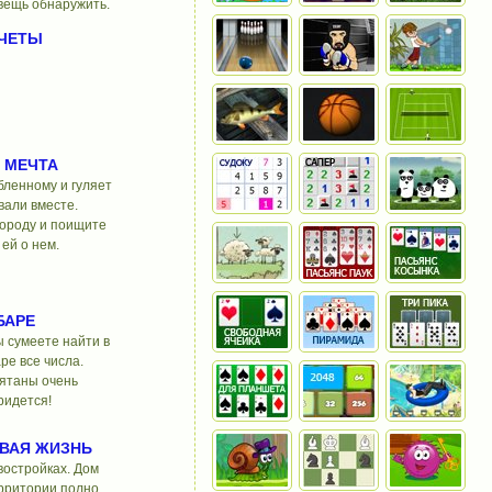
вещь обнаружить.
ЧЕТЫ
 МЕЧТА
бленному и гуляет
вали вместе.
городу и поищите
ей о нем.
БАРЕ
ы сумеете найти в
ре все числа.
рятаны очень
ридется!
ОВАЯ ЖИЗНЬ
востройках. Дом
ерритории полно