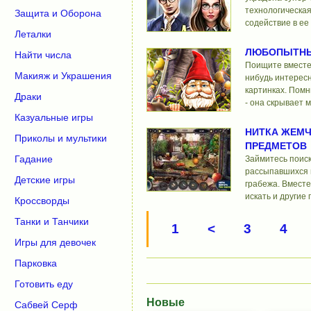
технологическая
Защита и Оборона
содействие в ее
Леталки
ЛЮБОПЫТНЫ
Найти числа
Поищите вместе 
Макияж и Украшения
нибудь интересн
картинках. Помн
Драки
- она скрывает 
Казуальные игры
НИТКА ЖЕМЧ
Приколы и мультики
ПРЕДМЕТОВ
Гадание
Займитесь поис
рассыпавшихся 
Детские игры
грабежа. Вместе
искать и другие
Кроссворды
Танки и Танчики
1
<
3
4
Игры для девочек
Парковка
Готовить еду
Новые
Сабвей Серф