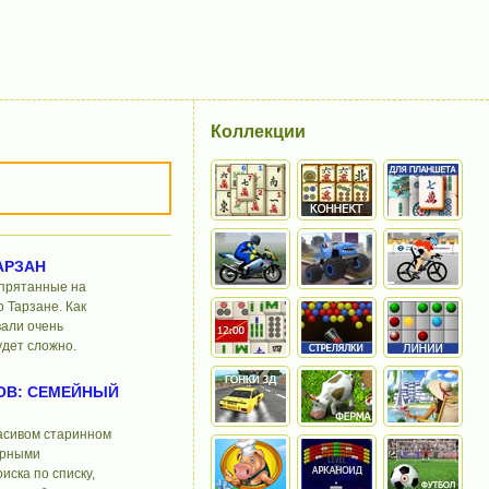
Коллекции
АРЗАН
спрятанные на
 Тарзане. Как
вали очень
удет сложно.
ОВ: СЕМЕЙНЫЙ
асивом старинном
арными
иска по списку,