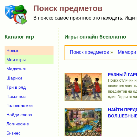
Поиск предметов
В поиске самое приятное это находить. Ищит
Каталог игр
Игры онлайн бесплатно
Новые
Поиск предметов
»
Мемори
Мои игры
Маджонги
РАЗНЫЙ ГАР
Шарики
Поиск отличий н
является частн
Три в ряд
предметов на од
Пасьянсы
один Гарри отли
Головоломки
НАЙТИ ПРЕД
Найди слова
ВОЛШЕБНЫЕ
Логические
Бизнес