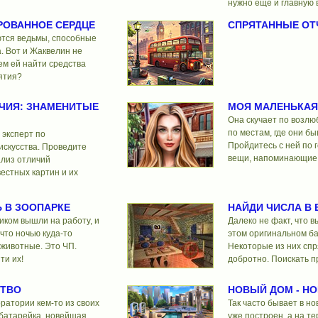
нужно еще и главную 
РОВАННОЕ СЕРДЦЕ
СПРЯТАННЫЕ ОТ
ются ведьмы, способные
. Вот и Жаквелин не
ем ей найти средства
ятия?
ЧИЯ: ЗНАМЕНИТЫЕ
МОЯ МАЛЕНЬКАЯ
Она скучает по возлю
по местам, где они бы
 эксперт по
Пройдитесь с ней по 
искусства. Проведите
вещи, напоминающие 
лиз отличий
естных картин и их
 В ЗООПАРКЕ
НАЙДИ ЧИСЛА В 
иком вышли на работу, и
Далеко не факт, что в
 что ночью куда-то
этом оригинальном ба
 животные. Это ЧП.
Некоторые из них сп
ти их!
добротно. Поискать п
СТВО
НОВЫЙ ДОМ - Н
ратории кем-то из своих
Так часто бывает в но
-батарейка, новейшая
уже построен, а на т