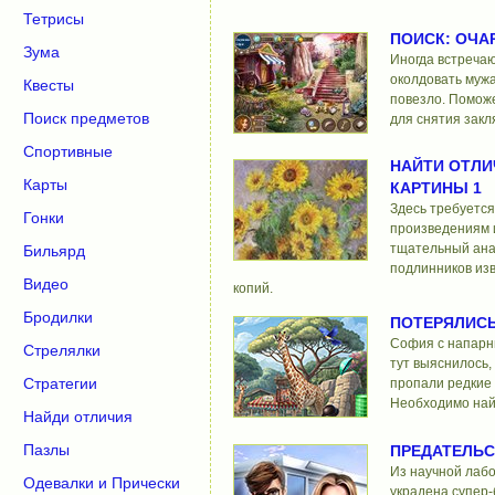
Тетрисы
ПОИСК: ОЧА
Зума
Иногда встреча
околдовать мужа
Квесты
повезло. Помож
Поиск предметов
для снятия закл
Спортивные
НАЙТИ ОТЛИ
Карты
КАРТИНЫ 1
Здесь требуется
Гонки
произведениям 
тщательный ана
Бильярд
подлинников изв
Видео
копий.
Бродилки
ПОТЕРЯЛИСЬ
София с напарн
Стрелялки
тут выяснилось,
Стратегии
пропали редкие
Необходимо най
Найди отличия
Пазлы
ПРЕДАТЕЛЬ
Из научной лабо
Одевалки и Прически
украдена супер