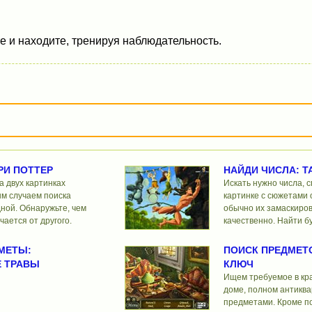
е и находите, тренируя наблюдательность.
РИ ПОТТЕР
НАЙДИ ЧИСЛА: Т
а двух картинках
Искать нужно числа, 
ым случаем поиска
картинке с сюжетами о
ной. Обнаружьте, чем
обычно их замаскиро
чается от другого.
качественно. Найти б
МЕТЫ:
ПОИСК ПРЕДМЕТ
 ТРАВЫ
КЛЮЧ
Ищем требуемое в кр
доме, полном антикв
предметами. Кроме по