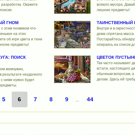
 разработка. Окажите
всякого мусора. Давай
 поиске.
лишние предметы!
Й ГНОМ
ТАИНСТВЕННЫЙ 
с этим гномиком что-
Внутри и в окрестнос
енькое на этих
дома спрятана масса 
ите об игре цвета и тени
Постарайтесь обнаруж
многие предметы!
опираясь на список дл
УГА: ПОИСК
ЦВЕТОК ПУСТЫН
Так часто называют д
кстати, настоящего дж
ком жемчужин,
обычным вопросам, а
в результате неудачного
делам. Здесь ей треб
 с ними нужно будет
 предметы.
5
6
7
8
9
44
...