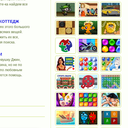
те-ка найдем все
КОТТЕДЖ
тях этого большого
всяких вещей.
ить их все,
я поиска.
И
евушку Джин,
ина, но не по
 по любовным
уется помощь.