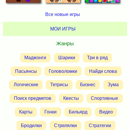
Все новые игры
МОИ ИГРЫ
Жанры
Маджонги
Шарики
Три в ряд
Пасьянсы
Головоломки
Найди слова
Логические
Тетрисы
Бизнес
Зума
Поиск предметов
Квесты
Спортивные
Карты
Гонки
Бильярд
Видео
Бродилки
Стрелялки
Стратегии