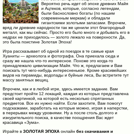
Вероятно речь идет об эпохе древних Майя
и Ацтеков, которые, согласно легендам,
были баснословно богаты (по нашим
современным меркам) и обладали
гигантскими золотыми запасами. Впрочем,
вряд ли древние народности так же ценили этот благородный
металл, как мы сейчас. Просто его было много и добывать его в
недрах не приходилось — золото лежало на поверхности. Да,
это была поистине Золотая Эпоха!
Игра рассказывает об одной из поездок в те самые края
Хуаниты — археолога и фотографа. Она приехала сюда и
сразу же нашла что-то интересное. Похоже это когда-то
принадлежало цивилизации Майя. Что ж, предлагаем и Вам
поискать тут чего-нибудь интересненькое. Кроме красивейших
видов на пирамиды, водопады и буйные леса, Вы встретите тут
массу занятных вещиц.
Впрочем, как и в любой игре, здесь имеется задание. Вам
предстоит пройти 12 локаций, каждая из которых представлена
своей картинкой, на которой есть несколько спрятанных
предметов. Все их нужно найти. Если захотите, Вам помогут
подсказками, заработать на которые можно, играя в наперстки,
в перерывах между уровнями. Ну а после столь долгого и
изнурительного поиска, в качестве поощрения Вас ждет
красавица «Зума».
Играйте в
ЗОЛОТАЯ ЭПОХА
онлайн
без скачивания и