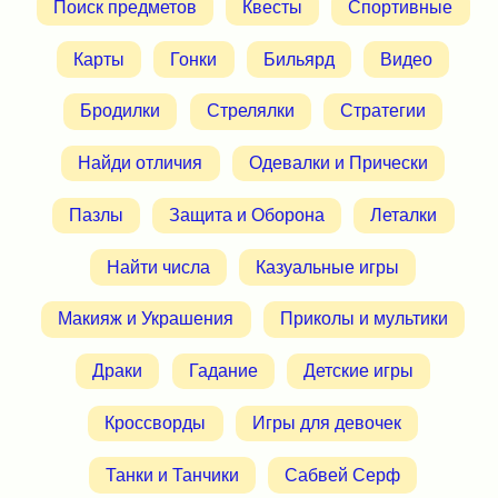
Поиск предметов
Квесты
Спортивные
Карты
Гонки
Бильярд
Видео
Бродилки
Стрелялки
Стратегии
Найди отличия
Одевалки и Прически
Пазлы
Защита и Оборона
Леталки
Найти числа
Казуальные игры
Макияж и Украшения
Приколы и мультики
Драки
Гадание
Детские игры
Кроссворды
Игры для девочек
Танки и Танчики
Сабвей Серф