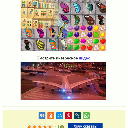
Смотрите интересное
видео
4.8
(
5
)