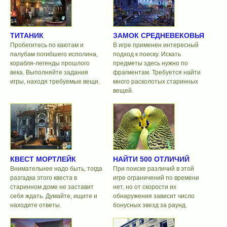
ТИТАНИК
ЗАМОК СРЕДНЕВЕКОВЬЯ
Пробегитесь по каютам и
В игре применен интересный
палубам погибшего исполина,
подход к поиску. Искать
корабля-легенды прошлого
предметы здесь нужно по
века. Выполняйте задания
фрагментам. Требуется найти
игры, находя требуемые вещи.
много расколотых старинных
вещей.
КВЕСТ МОРТЛЕЙК
НАЙТИ 500 ОТЛИЧИЙ
Внимательнее надо быть, тогда
При поиске различий в этой
разгадка этого квеста в
игре ограничений по времени
старинном доме не заставит
нет, но от скорости их
себя ждать. Думайте, ищите и
обнаружения зависит число
находите ответы.
бонусных звезд за раунд.