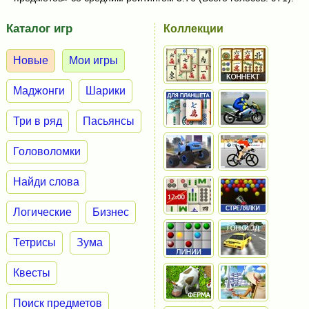
Каталог игр
Коллекции
Новые
Мои игры
Маджонги
Шарики
Три в ряд
Пасьянсы
Головоломки
Найди слова
Логические
Бизнес
Тетрисы
Зума
Квесты
Поиск предметов