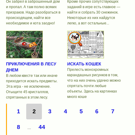
Он забрел в заброшенный дом
Кроме прочих сопутствующих
и пропал. А там полно всяких
заданий в игре есть главное —
призраков. Надо разобраться в
найти и собрать 30 снежинок.
происходящем, найти все
Некоторые из них найдутся
необходимое и кота заодно!
легко, а вот остальные...
ПРИКЛЮЧЕНИЯ В ЛЕСУ
ИСКАТЬ КОШЕК
ДНЕМ
Прелесть монохромных
карандашных рисунков в том,
В любом квесте так или иначе
что на них очень удачно можно
приходится искать предметы.
спрятать почти любые
Эта игра - не исключение.
объекты. Здесь на картинках
Отыщите 45 кристаллов,
много коше
спрятанных в этом лесу.
1
2
3
4
5
6
7
8
44
...