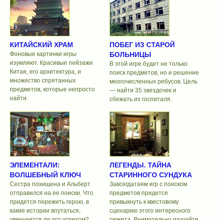
КИТАЙСКИЙ ХРАМ
ПОБЕГ ИЗ СТАРОЙ
Фоновые картинки игры
БОЛЬНИЦЫ
изумляют. Красивые пейзажи
В этой игре будет не только
Китая, его архитектура, и
поиск предметов, но и решение
множество спрятанных
многочисленных ребусов. Цель
предметов, которые непросто
— найти 35 звездочек и
найти.
сбежать из госпиталя.
ЭЛЕМЕНТАЛИ:
ЛЕГЕНДЫ. ТАЙНА
ВОЛШЕБНЫЙ КЛЮЧ
СТАРИННОГО СУНДУКА
Сестра похищена и Альберт
Завсегдатаям игр с поиском
отправился на ее поиски. Что
предметов придется
придется пережить герою, в
привыкнуть к квестовому
какие истории впутаться,
сценарию этого интересного
увенчается ли это успехом?...
сюжета. Внимательно изучайте