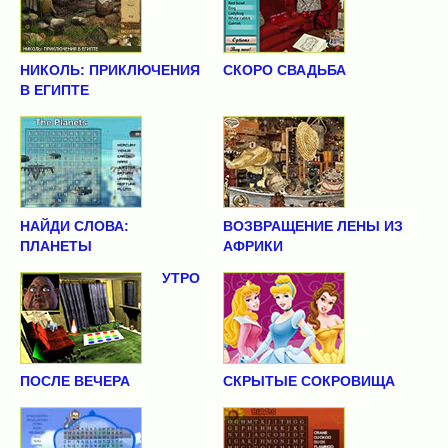
НИКОЛЬ: ПРИКЛЮЧЕНИЯ
СКОРО СВАДЬБА
В ЕГИПТЕ
НАЙДИ СЛОВА:
ВОЗВРАЩЕНИЕ ЛЕНЫ ИЗ
ПЛАНЕТЫ
АФРИКИ
УТРО
ПОСЛЕ ВЕЧЕРА
СКРЫТЫЕ СОКРОВИЩА