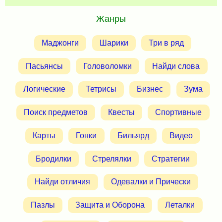
Жанры
Маджонги
Шарики
Три в ряд
Пасьянсы
Головоломки
Найди слова
Логические
Тетрисы
Бизнес
Зума
Поиск предметов
Квесты
Спортивные
Карты
Гонки
Бильярд
Видео
Бродилки
Стрелялки
Стратегии
Найди отличия
Одевалки и Прически
Пазлы
Защита и Оборона
Леталки