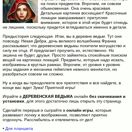
на поиск предметов. Впрочем, не совсем
обыкновенная. Она очень красивая.
Детальные картинки восхищают! Красочные
локации завораживают, притупляя
внимание, которое в этой игре будет отнюдь
не лишним, поскольку придется вглядываться именно в детали.
Предыстория следующая. Итак, вы в деревне ведьм. Тут они
повсюду. Некая Дебра, дочь великого волшебника Франка
рассказывает, что деревенские ведьмы похитили могущество и
силу ее отца. И предлагает проучить их, естественно. Но
экшена не будет, друзья. Просто займитесь спокойным поиском
вещей на картинках локаций. Предметы, которые надо искать,
изображены в круглых рамках. Впрочем, от уровня к уровню
игры задания и механика геймплея немного меняются, но
разобраться совсем не сложно.
Ну а когда вы преодолеете все препятствия и все найдете, в
конце вас ждет Зума! Приятной игры!
Играйте в
ДЕРЕВЕНСКАЯ ВЕДЬМА
онлайн
без скачивания и
установки
, для этого достаточно лишь открыть эту страницу.
Сделайте перерыв и сыграйте в
онлайн игры
, которые
развивают логику и воображение, позволяют приятно
отдохнуть. Расслабьтесь и отвлекитесь от дел!
•
Для планшета