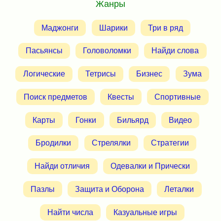
Жанры
Маджонги
Шарики
Три в ряд
Пасьянсы
Головоломки
Найди слова
Логические
Тетрисы
Бизнес
Зума
Поиск предметов
Квесты
Спортивные
Карты
Гонки
Бильярд
Видео
Бродилки
Стрелялки
Стратегии
Найди отличия
Одевалки и Прически
Пазлы
Защита и Оборона
Леталки
Найти числа
Казуальные игры