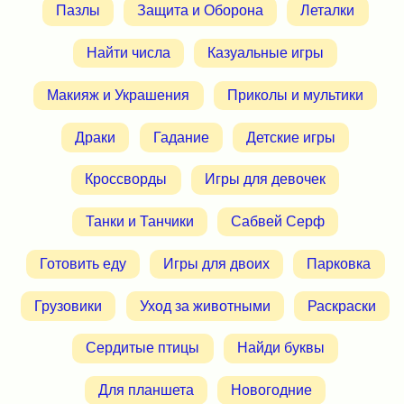
Пазлы
Защита и Оборона
Леталки
Найти числа
Казуальные игры
Макияж и Украшения
Приколы и мультики
Драки
Гадание
Детские игры
Кроссворды
Игры для девочек
Танки и Танчики
Сабвей Серф
Готовить еду
Игры для двоих
Парковка
Грузовики
Уход за животными
Раскраски
Сердитые птицы
Найди буквы
Для планшета
Новогодние