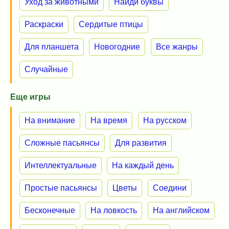
Уход за животными
Найди буквы
Раскраски
Сердитые птицы
Для планшета
Новогодние
Все жанры
Случайные
Еще игры
На внимание
На время
На русском
Сложные пасьянсы
Для развития
Интеллектуальные
На каждый день
Простые пасьянсы
Цветы
Соедини
Бесконечные
На ловкость
На английском