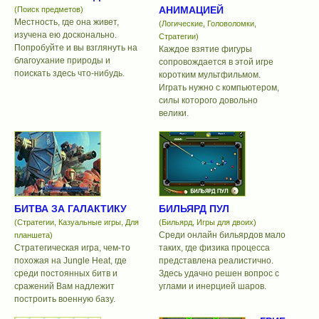
АНИМАЦИЕЙ
(Поиск предметов)
Местность, где она живет,
(Логические, Головоломки,
изучена ею досконально.
Стратегии)
Попробуйте и вы взглянуть на
Каждое взятие фигуры
благоухание природы и
сопровождается в этой игре
поискать здесь что-нибудь.
коротким мультфильмом.
Играть нужно с компьютером,
силы которого довольно
велики.
БИТВА ЗА ГАЛАКТИКУ
БИЛЬЯРД ПУЛ
(Стратегии, Казуальные игры, Для
(Бильярд, Игры для двоих)
Среди онлайн бильярдов мало
планшета)
Стратегическая игра, чем-то
таких, где физика процесса
похожая на Jungle Heat, где
представлена реалистично.
среди постоянных битв и
Здесь удачно решен вопрос с
сражений Вам надлежит
углами и инерцией шаров.
построить военную базу.