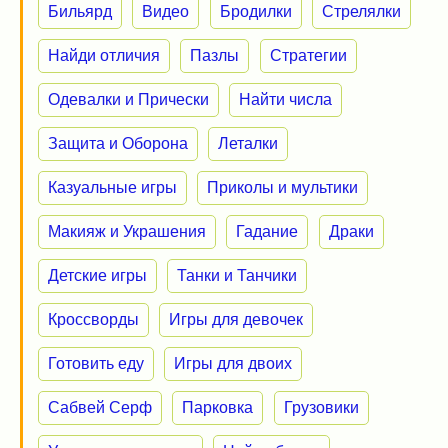
Бильярд
Видео
Бродилки
Стрелялки
Найди отличия
Пазлы
Стратегии
Одевалки и Прически
Найти числа
Защита и Оборона
Леталки
Казуальные игры
Приколы и мультики
Макияж и Украшения
Гадание
Драки
Детские игры
Танки и Танчики
Кроссворды
Игры для девочек
Готовить еду
Игры для двоих
Сабвей Серф
Парковка
Грузовики