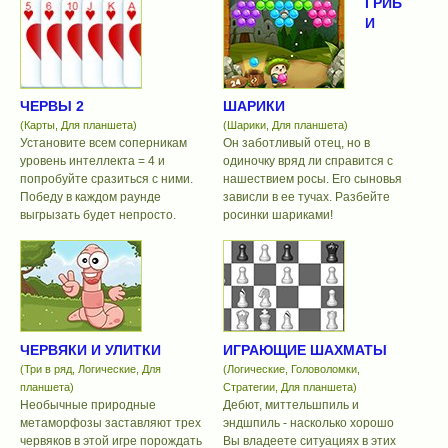
ГРИБ
И
ЧЕРВЫ 2
ШАРИКИ
(Карты, Для планшета)
(Шарики, Для планшета)
Установите всем соперникам
Он заботливый отец, но в
уровень интеллекта = 4 и
одиночку вряд ли справится с
попробуйте сразиться с ними.
нашествием росы. Его сыновья
Победу в каждом раунде
зависли в ее тучах. Разбейте
выгрызать будет непросто.
росинки шариками!
ЧЕРВЯКИ И УЛИТКИ
ИГРАЮЩИЕ ШАХМАТЫ
(Три в ряд, Логические, Для
(Логические, Головоломки,
планшета)
Стратегии, Для планшета)
Необычные природные
Дебют, миттельшпиль и
метаморфозы заставляют трех
эндшпиль - насколько хорошо
червяков в этой игре порождать
Вы владеете ситуациях в этих