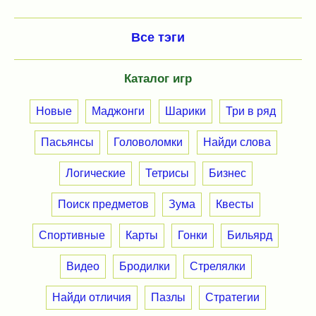
Все тэги
Каталог игр
Новые
Маджонги
Шарики
Три в ряд
Пасьянсы
Головоломки
Найди слова
Логические
Тетрисы
Бизнес
Поиск предметов
Зума
Квесты
Спортивные
Карты
Гонки
Бильярд
Видео
Бродилки
Стрелялки
Найди отличия
Пазлы
Стратегии