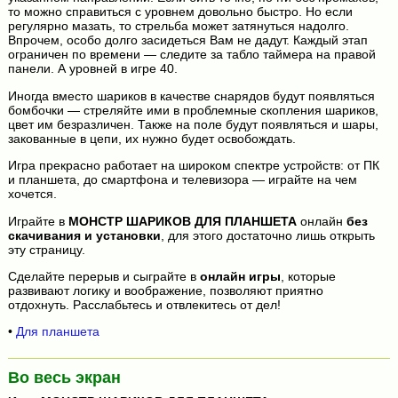
то можно справиться с уровнем довольно быстро. Но если
регулярно мазать, то стрельба может затянуться надолго.
Впрочем, особо долго засидеться Вам не дадут. Каждый этап
ограничен по времени — следите за табло таймера на правой
панели. А уровней в игре 40.
Иногда вместо шариков в качестве снарядов будут появляться
бомбочки — стреляйте ими в проблемные скопления шариков,
цвет им безразличен. Также на поле будут появляться и шары,
закованные в цепи, их нужно будет освобождать.
Игра прекрасно работает на широком спектре устройств: от ПК
и планшета, до смартфона и телевизора — играйте на чем
хочется.
Играйте в
МОНСТР ШАРИКОВ ДЛЯ ПЛАНШЕТА
онлайн
без
скачивания и установки
, для этого достаточно лишь открыть
эту страницу.
Сделайте перерыв и сыграйте в
онлайн игры
, которые
развивают логику и воображение, позволяют приятно
отдохнуть. Расслабьтесь и отвлекитесь от дел!
•
Для планшета
Во весь экран