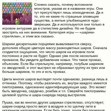
Сложно сказать, почему вспомнили
монстров, указав их в названии игры. Они
тут присутствуют лишь эпизодически. Да и
то, это не какие-то страшные зловещие
существа, а милые улыбающиеся чудо-
зверюшки. Да и используются они только в
игровом антураже да в стилистике дизайна. Но не будем
заострять на них внимание. Категория игры — «шарики-
стрелялки», и этим все сказано.
Шарики дискретными порциями вываливаются сверху,
дополняя общую цветную массу разноцветных шаров. Сначала
создается ощущение, что число шаров на игровом поле
постоянно и расти не будет. Однако уже после нескольких
промахов, Вы увидите добавление новых. Что такое промах,
объясним. Если Вы стрельнули, например, голубым шариком
со звездочкой, и этот выстрел не образовал группу из трех или
больше шариков, то это и есть промах.
Цвета многих шаров выглядят почти одинаково, разница лишь в
оттенках. Поэтому, чтобы различать их, внутри каждого имеется
пиктограмма, однозначно идентифицирующая шар. Это может
быть звездочка, сердечко, ромбик и т.п. Сверяйте пиктограммы
целевой группы и шара-снаряда перед выстрелом.
Пушка, как во многих других шариках-стрелялках, отсутствует,
шарик-снаряд просто висит в воздухе и по щелчку лети в
указанном направлении. Если бить точно, почти без промахов,