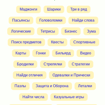
Маджонги
Шарики
Три в ряд
Пасьянсы
Головоломки
Найди слова
Логические
Тетрисы
Бизнес
Зума
Поиск предметов
Квесты
Спортивные
Карты
Гонки
Бильярд
Видео
Бродилки
Стрелялки
Стратегии
Найди отличия
Одевалки и Прически
Пазлы
Защита и Оборона
Леталки
Найти числа
Казуальные игры