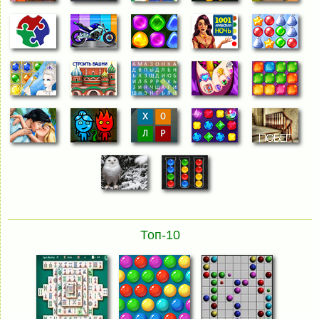
Топ-10