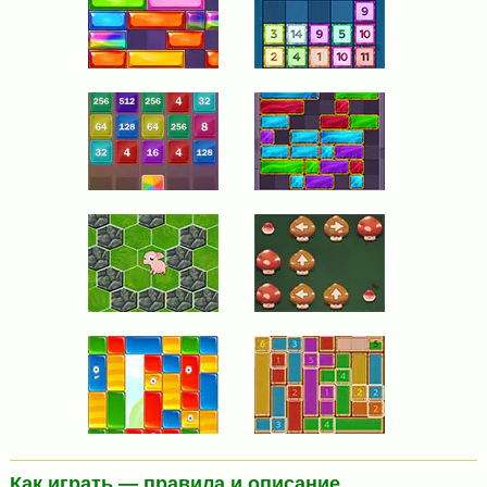
Как играть — правила и описание