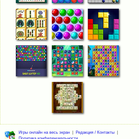
Игры онлайн на весь экран
|
Редакция / Контакты
|
Политика конфиденциальности