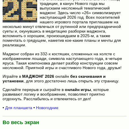
традиции, в канун Нового года мы
выпускаем несложный тематический
маджонг. Здесь число «26» символизирует
наступающий 2026 год. Всех посетителей
нашего игрового портала приглашаем на
несколько минут отвлечься от рутинной или предпраздничной
суеты и, окунувшись в медитацию разборки маджонга,
вспомнить о хорошем, произошедшем в 2025-м, а также
помечтать о грядущем, наметив кое-какие планы и мечты для
реализации.
Маджонг собран из 332-х костяшек, сложенных на холсте с
изображением лошади, символа наступающего года, в четыре
яруса. Такая компоновка делает разбор конструкции совсем
несложной. Приятной игры и счастливого Нового года, друзья!
Играйте в
МАДЖОНГ 2026
онлайн
без скачивания и
установки
, для этого достаточно лишь открыть эту страницу.
Сделайте перерыв и сыграйте в
онлайн игры
, которые
развивают логику и воображение, позволяют приятно
отдохнуть. Расслабьтесь и отвлекитесь от дел!
•
Для планшета
•
Новогодние
Во весь экран