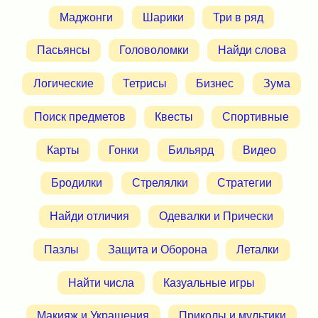
Маджонги
Шарики
Три в ряд
Пасьянсы
Головоломки
Найди слова
Логические
Тетрисы
Бизнес
Зума
Поиск предметов
Квесты
Спортивные
Карты
Гонки
Бильярд
Видео
Бродилки
Стрелялки
Стратегии
Найди отличия
Одевалки и Прически
Пазлы
Защита и Оборона
Леталки
Найти числа
Казуальные игры
Макияж и Украшения
Приколы и мультики