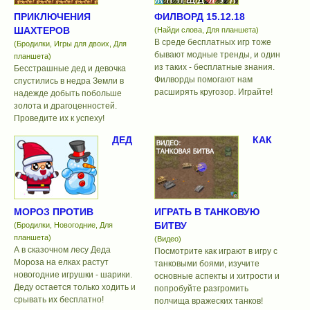
ПРИКЛЮЧЕНИЯ
ФИЛВОРД 15.12.18
ШАХТЕРОВ
(Найди слова, Для планшета)
В среде бесплатных игр тоже
(Бродилки, Игры для двоих, Для
бывают модные тренды, и один
планшета)
из таких - бесплатные знания.
Бесстрашные дед и девочка
Филворды помогают нам
спустились в недра Земли в
расширять кругозор. Играйте!
надежде добыть побольше
золота и драгоценностей.
Проведите их к успеху!
ДЕД
КАК
МОРОЗ ПРОТИВ
ИГРАТЬ В ТАНКОВУЮ
БИТВУ
(Бродилки, Новогодние, Для
планшета)
(Видео)
А в сказочном лесу Деда
Посмотрите как играют в игру с
Мороза на елках растут
танковыми боями, изучите
новогодние игрушки - шарики.
основные аспекты и хитрости и
Деду остается только ходить и
попробуйте разгромить
срывать их бесплатно!
полчища вражеских танков!