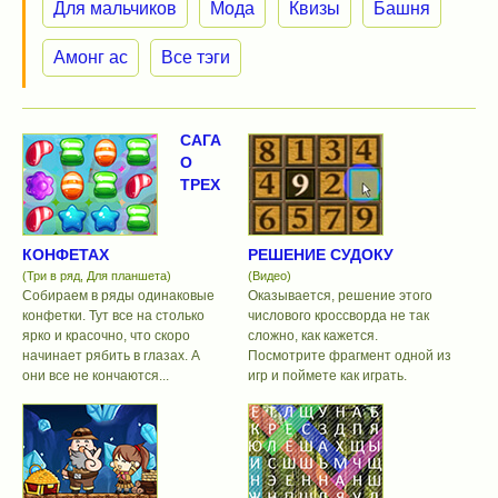
Для мальчиков
Мода
Квизы
Башня
Амонг ас
Все тэги
САГА
О
ТРЕХ
КОНФЕТАХ
РЕШЕНИЕ СУДОКУ
(Три в ряд, Для планшета)
(Видео)
Собираем в ряды одинаковые
Оказывается, решение этого
конфетки. Тут все на столько
числового кроссворда не так
ярко и красочно, что скоро
сложно, как кажется.
начинает рябить в глазах. А
Посмотрите фрагмент одной из
они все не кончаются...
игр и поймете как играть.