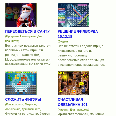
ПЕРЕОДЕТЬСЯ В САНТУ
РЕШЕНИЕ ФИЛВОРДА
15.12.18
(Бродилки, Новогодние, Для
планшета)
(Видео)
Бесплатных подарков захотел
Это не ответы к задаче игры, а
воришка из этой игры. Он
лишь пример одного из
решил, что мантия Деда
решений, поскольку
Мороза поможет ему остаться
расположение слов в таблицах
незамеченным. Но так ли это?
и их наполнение всегда разное.
СЛОЖИТЬ ФИГУРЫ
СЧАСТЛИВАЯ
ОБЕЗЬЯНКА 101
(Головоломки, Тетрисы,
Логические, Для планшета)
(Квесты, Для планшета)
Фигурки из тетриса требуется
Яркий свет фонарей, мощеные