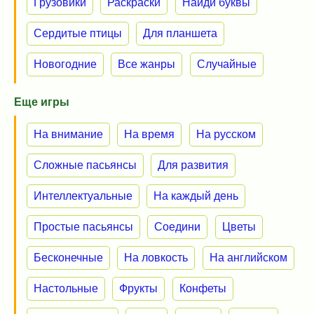
Грузовики
Раскраски
Найди буквы
Сердитые птицы
Для планшета
Новогодние
Все жанры
Случайные
Еще игры
На внимание
На время
На русском
Сложные пасьянсы
Для развития
Интеллектуальные
На каждый день
Простые пасьянсы
Соедини
Цветы
Бесконечные
На ловкость
На английском
Настольные
Фрукты
Конфеты