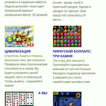
упаковать в заданные емкости.
улочки - вроде тихий и
Задача допускает лишь один
приятный городок. Однако и
правильный вариант
загадок тут хватает. Вам
размещения фигур. 30 уровней.
предстоит разыскать 24
карты...
ЦИВИЛИЗАЦИЯ
ПИРАТСКИЙ КОЛЛАПС:
ТРИ КАМНЯ
(Стратегии, Защита и Оборона,
Казуальные игры, Для планшета)
(Три в ряд, Для планшета)
Проверьте свои стратегические
Группируйте одноцветные
способности и логику. Вы
камешки по три или больше.
будете управлять целой
Находите подобные скопления
нацией, пусть и небольшой.
и убирайте их с поля,
Чтобы выжить - подчиняйте
зарабатывая целевые очки.
земли!
А ВЫ