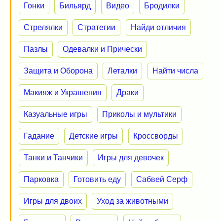
Гонки
Бильярд
Видео
Бродилки
Стрелялки
Стратегии
Найди отличия
Пазлы
Одевалки и Прически
Защита и Оборона
Леталки
Найти числа
Макияж и Украшения
Драки
Казуальные игры
Приколы и мультики
Гадание
Детские игры
Кроссворды
Танки и Танчики
Игры для девочек
Парковка
Готовить еду
Сабвей Серф
Игры для двоих
Уход за животными