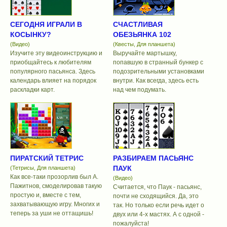
СЕГОДНЯ ИГРАЛИ В
СЧАСТЛИВАЯ
КОСЫНКУ?
ОБЕЗЬЯНКА 102
(Видео)
(Квесты, Для планшета)
Изучите эту видеоинструкцию и
Выручайте мартышку,
приобщайтесь к любителям
попавшую в странный бункер с
популярного пасьянса. Здесь
подозрительными установками
календарь влияет на порядок
внутри. Как всегда, здесь есть
раскладки карт.
над чем подумать.
ПИРАТСКИЙ ТЕТРИС
РАЗБИРАЕМ ПАСЬЯНС
ПАУК
(Тетрисы, Для планшета)
Как все-таки прозорлив был А.
(Видео)
Пажитнов, смоделировав такую
Считается, что Паук - пасьянс,
простую и, вместе с тем,
почти не сходящийся. Да, это
захватывающую игру. Многих и
так. Но только если речь идет о
теперь за уши не оттащишь!
двух или 4-х мастях. А с одной -
пожалуйста!