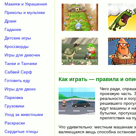
Макияж и Украшения
Приколы и мультики
Драки
Гадание
Детские игры
Кроссворды
Игры для девочек
Танки и Танчики
Сабвей Серф
Как играть — правила и опи
Готовить еду
Чего ради, спраш
Игры для двоих
проезжую часть. З
Парковка
реальности и пог
решившего прогуля
Грузовики
едут машины и на
бутылки, протухш
Уход за животными
препятствия на пу
Раскраски
Что удивительно: местным машинам эт
Сердитые птицы
валяющаяся вещь способна остановить