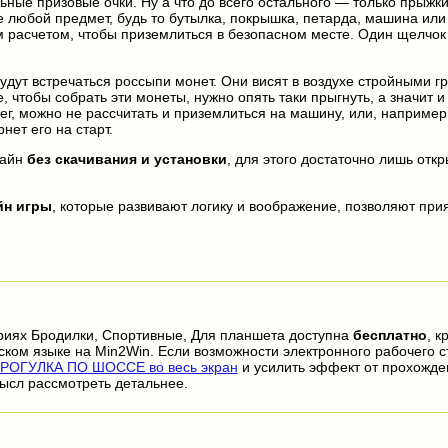
ьные призовые очки. Ну а что до всего остального — только прыжк
е любой предмет, будь то бутылка, покрышка, петарда, машина или
м расчетом, чтобы приземлиться в безопасном месте. Один щелчо
удут встречаться россыпи монет. Они висят в воздухе стройными г
 чтобы собрать эти монеты, нужно опять таки прыгнуть, а значит и
г, можно не рассчитать и приземлиться на машину, или, например,
нет его на старт.
айн
без скачивания и установки
, для этого достаточно лишь откр
йн игры
, которые развивают логику и воображение, позволяют прия
риях Бродилки, Спортивные, Для планшета доступна
бесплатно
, к
ском языке на Min2Win. Если возможности электронного рабочего с
РОГУЛКА ПО ШОССЕ во весь экран
и усилить эффект от прохожде
ысл рассмотреть детальнее.