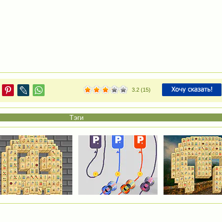
3.2
(
15
)