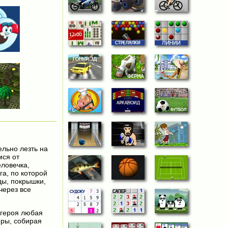
ельно лезть на
мся от
еловечка,
га, по которой
ды, покрышки,
через все
 героя любая
еры, собирая