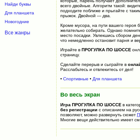
которые, парень получает дополнител
Найди буквы
всего двойные. Алгоритм такой: видит
подходите поближе и прыгайте с таки
Для планшета
прыжок. Двойной — два.
Новогодние
Кроме мусора, на пути вашего героя б
желательно собирать. Однако помните,
Все жанры
место посадки. Увлекшись сбором дене
что немедленно остановит парня и вер
Играйте в
ПРОГУЛКА ПО ШОССЕ
онл
страницу.
Сделайте перерыв и сыграйте в
онла
Расслабьтесь и отвлекитесь от дел!
•
Спортивные
•
Для планшета
Во весь экран
Игра
ПРОГУЛКА ПО ШОССЕ
в катего
без регистрации
с описанием на рус
позволяют, можно развернуть сюжет
П
Многие вещи действительно имеет см