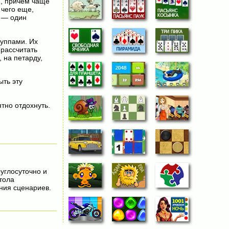
и, причем чаще
 чего еще,
к — один
руппами. Их
 рассчитать
 на петарду,
ыть эту
тно отдохнуть.
руглосуточно и
тола
ния сценариев.