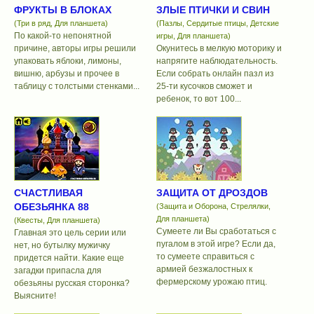
ФРУКТЫ В БЛОКАХ
ЗЛЫЕ ПТИЧКИ И СВИН
(Три в ряд, Для планшета)
(Пазлы, Сердитые птицы, Детские
По какой-то непонятной
игры, Для планшета)
причине, авторы игры решили
Окунитесь в мелкую моторику и
упаковать яблоки, лимоны,
напрягите наблюдательность.
вишню, арбузы и прочее в
Если собрать онлайн пазл из
таблицу с толстыми стенками...
25-ти кусочков сможет и
ребенок, то вот 100...
СЧАСТЛИВАЯ
ЗАЩИТА ОТ ДРОЗДОВ
ОБЕЗЬЯНКА 88
(Защита и Оборона, Стрелялки,
Для планшета)
(Квесты, Для планшета)
Сумеете ли Вы сработаться с
Главная это цель серии или
пугалом в этой игре? Если да,
нет, но бутылку мужичку
то сумеете справиться с
придется найти. Какие еще
армией безжалостных к
загадки припасла для
фермерскому урожаю птиц.
обезьяны русская сторонка?
Выясните!