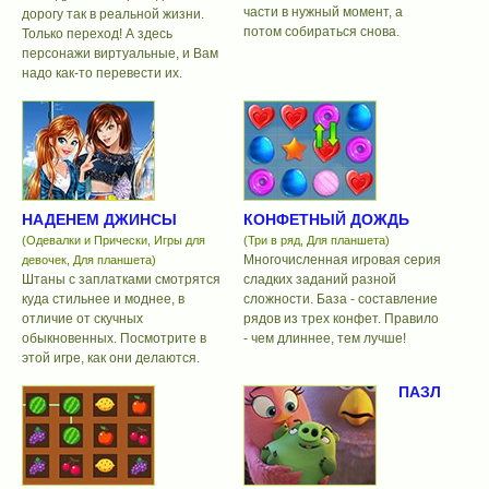
части в нужный момент, а
дорогу так в реальной жизни.
потом собираться снова.
Только переход! А здесь
персонажи виртуальные, и Вам
надо как-то перевести их.
НАДЕНЕМ ДЖИНСЫ
КОНФЕТНЫЙ ДОЖДЬ
(Одевалки и Прически, Игры для
(Три в ряд, Для планшета)
Многочисленная игровая серия
девочек, Для планшета)
Штаны с заплатками смотрятся
сладких заданий разной
куда стильнее и моднее, в
сложности. База - составление
отличие от скучных
рядов из трех конфет. Правило
обыкновенных. Посмотрите в
- чем длиннее, тем лучше!
этой игре, как они делаются.
ПАЗЛ