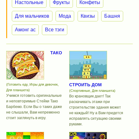
Настольные
Фрукты
Конфеты
Для мальчиков
Мода
Квизы
Башня
Амонг ас
Все тэги
ТАКО
СТРОИТЬ ДОМ
(Готовить еду, Игры для девочек,
Для планшета)
(Спортивные, Для планшета)
Учимся готовить оригинальные
Во крановщик дает! Так
и неповторимые Стейки Тако
раскачивать этажи при
Барбекю. Если Вы о таких даже
строительстве здания может
не слышали, Вам непременно
не каждый! Ну а Вам придется
стоит заглянуть в игру.
исправлять ситуацию своими
руками.