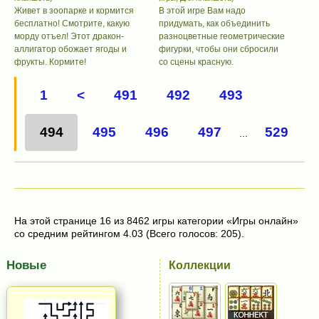
Живет в зоопарке и кормится
В этой игре Вам надо
бесплатно! Смотрите, какую
придумать, как объединить
морду отъел! Этот дракон-
разноцветные геометрические
аллигатор обожает ягоды и
фигурки, чтобы они сбросили
фрукты. Кормите!
со сцены красную.
1
<
491
492
493
494
495
496
497
529
...
На этой странице 16 из 8462 игры категории «Игры онлайн»
со средним рейтингом 4.03 (Всего голосов: 205).
Новые
Коллекции