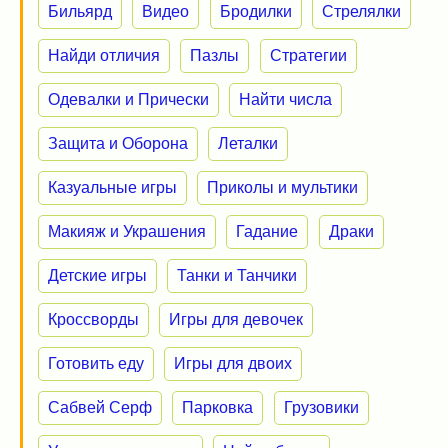
Бильярд
Видео
Бродилки
Стрелялки
Найди отличия
Пазлы
Стратегии
Одевалки и Прически
Найти числа
Защита и Оборона
Леталки
Казуальные игры
Приколы и мультики
Макияж и Украшения
Гадание
Драки
Детские игры
Танки и Танчики
Кроссворды
Игры для девочек
Готовить еду
Игры для двоих
Сабвей Серф
Парковка
Грузовики