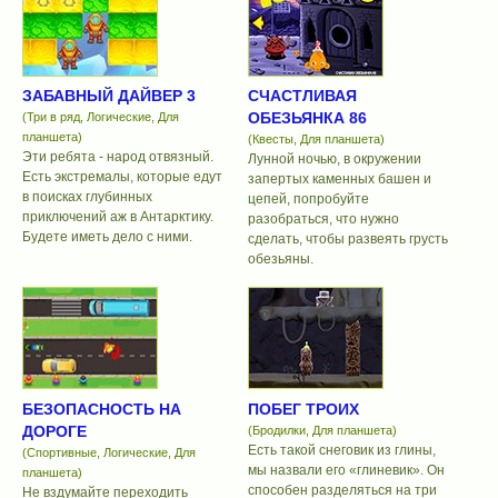
ЗАБАВНЫЙ ДАЙВЕР 3
СЧАСТЛИВАЯ
ОБЕЗЬЯНКА 86
(Три в ряд, Логические, Для
планшета)
(Квесты, Для планшета)
Эти ребята - народ отвязный.
Лунной ночью, в окружении
Есть экстремалы, которые едут
запертых каменных башен и
в поисках глубинных
цепей, попробуйте
приключений аж в Антарктику.
разобраться, что нужно
Будете иметь дело с ними.
сделать, чтобы развеять грусть
обезьяны.
БЕЗОПАСНОСТЬ НА
ПОБЕГ ТРОИХ
ДОРОГЕ
(Бродилки, Для планшета)
Есть такой снеговик из глины,
(Спортивные, Логические, Для
мы назвали его «глиневик». Он
планшета)
способен разделяться на три
Не вздумайте переходить