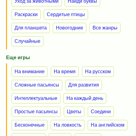
Уход за животными
Найди буквы
Раскраски
Сердитые птицы
Для планшета
Новогодние
Все жанры
Случайные
Еще игры
На внимание
На время
На русском
Сложные пасьянсы
Для развития
Интеллектуальные
На каждый день
Простые пасьянсы
Цветы
Соедини
Бесконечные
На ловкость
На английском