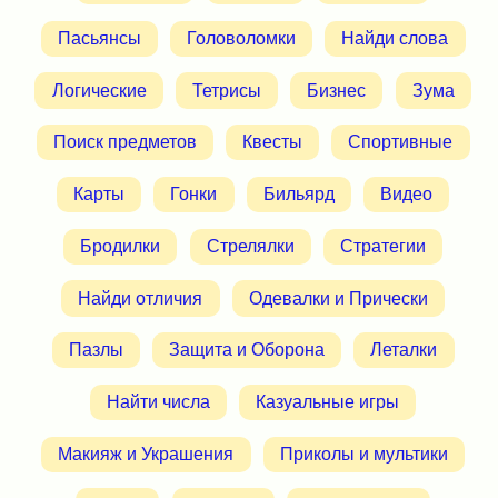
Пасьянсы
Головоломки
Найди слова
Логические
Тетрисы
Бизнес
Зума
Поиск предметов
Квесты
Спортивные
Карты
Гонки
Бильярд
Видео
Бродилки
Стрелялки
Стратегии
Найди отличия
Одевалки и Прически
Пазлы
Защита и Оборона
Леталки
Найти числа
Казуальные игры
Макияж и Украшения
Приколы и мультики