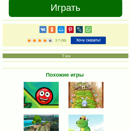
Играть
3.7
(
36
)
Похожие игры