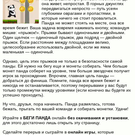
она живет, непростая. В горных джунглях
передвигаться непросто — путь усеян
глубокими оврагами и пропастями, в
которые ничего не стоит провалиться.
Панда не может стоять на месте, она все
время бежит. Ваша задача вовремя нажимать кнопку, командуя
мишке: «прыжок!». Прыжки бывают одиночными и двойными.
Один щелчок — одиночный прыжок, два подряд — двойной
прыжок. Если расстояние между площадками велико,
целесообразнее использовать двойной, если же ямка
маленькая — одиночный.
Однако, цель этих прыжков не только в безопасности самой
панды. Ей нужно на бегу еще и монеты собирать. Чем больше
монет панда соберет на уровне, тем больше звездочек получит
игрок за прохождение. Впрочем, главная цель панды —
добраться до финиша. Помните, панда все время бежит и
никогда не останавливается, поэтому перерывами у вас будут
только промежутки между уровнями (если конечно вы будете их
успешно проходить).
Ну что, друзья, пора начинать. Панда размялась, готова
бежать, прыгать по вашей команде и собирать монетки. Удачи!
Играйте в
БЕГИ ПАНДА
онлайн
без скачивания и установки
,
для этого достаточно лишь открыть эту страницу.
Сделайте перерыв и сыграйте в
онлайн игры
, которые