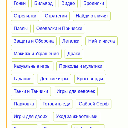
Гонки
Бильярд
Видео
Бродилки
Стрелялки
Стратегии
Найди отличия
Пазлы
Одевалки и Прически
Защита и Оборона
Леталки
Найти числа
Макияж и Украшения
Драки
Казуальные игры
Приколы и мультики
Гадание
Детские игры
Кроссворды
Танки и Танчики
Игры для девочек
Парковка
Готовить еду
Сабвей Серф
Игры для двоих
Уход за животными