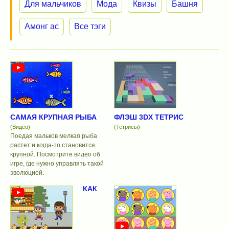
Для мальчиков
Мода
Квизы
Башня
Амонг ас
Все тэги
САМАЯ КРУПНАЯ РЫБА
ФЛЭШ 3DX ТЕТРИС
(Видео)
(Тетрисы)
Поедая мальков мелкая рыба
растет и когда-то становится
крупной. Посмотрите видео об
игре, где нужно управлять такой
эволюцией.
КАК