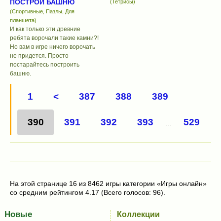
ПОСТРОЙ БАШНЮ
(Тетрисы)
(Спортивные, Пазлы, Для
планшета)
И как только эти древние
ребята ворочали такие камни?!
Но вам в игре ничего ворочать
не придется. Просто
постарайтесь построить
башню.
1
<
387
388
389
390
391
392
393
529
...
На этой странице 16 из 8462 игры категории «Игры онлайн»
со средним рейтингом 4.17 (Всего голосов: 96).
Новые
Коллекции