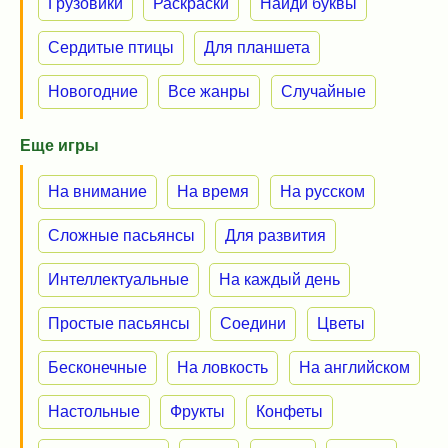
Грузовики
Раскраски
Найди буквы
Сердитые птицы
Для планшета
Новогодние
Все жанры
Случайные
Еще игры
На внимание
На время
На русском
Сложные пасьянсы
Для развития
Интеллектуальные
На каждый день
Простые пасьянсы
Соедини
Цветы
Бесконечные
На ловкость
На английском
Настольные
Фрукты
Конфеты