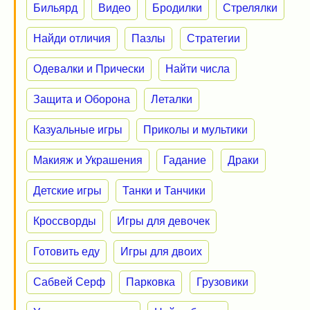
Бильярд
Видео
Бродилки
Стрелялки
Найди отличия
Пазлы
Стратегии
Одевалки и Прически
Найти числа
Защита и Оборона
Леталки
Казуальные игры
Приколы и мультики
Макияж и Украшения
Гадание
Драки
Детские игры
Танки и Танчики
Кроссворды
Игры для девочек
Готовить еду
Игры для двоих
Сабвей Серф
Парковка
Грузовики