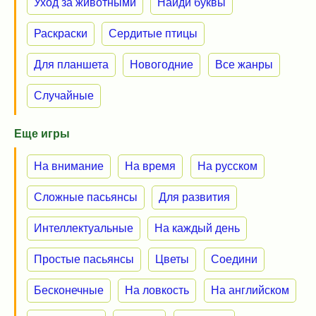
Уход за животными
Найди буквы
Раскраски
Сердитые птицы
Для планшета
Новогодние
Все жанры
Случайные
Еще игры
На внимание
На время
На русском
Сложные пасьянсы
Для развития
Интеллектуальные
На каждый день
Простые пасьянсы
Цветы
Соедини
Бесконечные
На ловкость
На английском