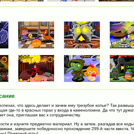
сание
доспехах, что здесь делает и зачем ему трезубое копье? Так размы
ая где-то в красных горах у входа в каменоломни. Да что тут думат
ет она, приглашая вас к сотрудничеству.
ости и изучите предметно материал. Ну а затем, разгадав все коды
замкам, завершите победоносно прохождение 299-й части квеста. 
ну! Приятной игры!