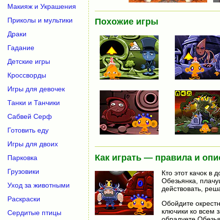
Макияж и Украшения
Приколы и мультики
Похожие игры
Драки
Гадание
Детские игры
Кроссворды
Игры для девочек
Танки и Танчики
Сабвей Серф
Готовить еду
Игры для двоих
Как играть — правила и опи
Парковка
Грузовики
Кто этот качок в 
Обезьянка, плачущ
Уход за животными
действовать, реша
Раскраски
Обойдите окрестн
ключики ко всем 
Сердитые птицы
обрадуете Обезья