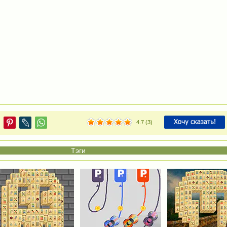
4.7
(
3
)