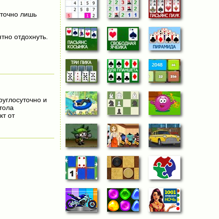
аточно лишь
тно отдохнуть.
круглосуточно и
тола
кт от