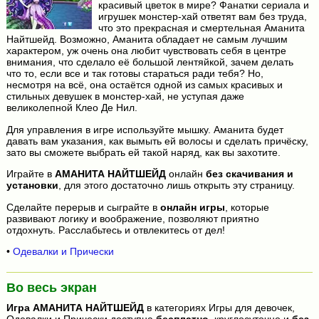
красивый цветок в мире? Фанатки сериала и
игрушек монстер-хай ответят вам без труда,
что это прекрасная и смертельная Аманита
Найтшейд. Возможно, Аманита обладает не самым лучшим
характером, уж очень она любит чувствовать себя в центре
внимания, что сделало её большой лентяйкой, зачем делать
что то, если все и так готовы стараться ради тебя? Но,
несмотря на всё, она остаётся одной из самых красивых и
стильных девушек в монстер-хай, не уступая даже
великолепной Клео Де Нил.
Для управления в игре используйте мышку. Аманита будет
давать вам указания, как вымыть ей волосы и сделать причёску,
зато вы сможете выбрать ей такой наряд, как вы захотите.
Играйте в
АМАНИТА НАЙТШЕЙД
онлайн
без скачивания и
установки
, для этого достаточно лишь открыть эту страницу.
Сделайте перерыв и сыграйте в
онлайн игры
, которые
развивают логику и воображение, позволяют приятно
отдохнуть. Расслабьтесь и отвлекитесь от дел!
•
Одевалки и Прически
Во весь экран
Игра
АМАНИТА НАЙТШЕЙД
в категориях Игры для девочек,