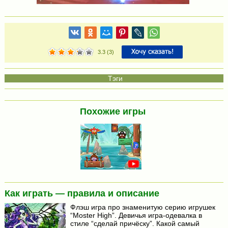
3.3
(
3
)
Похожие игры
Как играть — правила и описание
Флэш игра про знаменитую серию игрушек
“Moster High”. Девичья игра-одевалка в
стиле “сделай причёску”. Какой самый