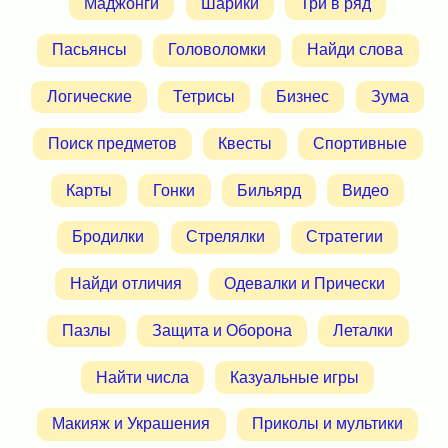
Маджонги
Шарики
Три в ряд
Пасьянсы
Головоломки
Найди слова
Логические
Тетрисы
Бизнес
Зума
Поиск предметов
Квесты
Спортивные
Карты
Гонки
Бильярд
Видео
Бродилки
Стрелялки
Стратегии
Найди отличия
Одевалки и Прически
Пазлы
Защита и Оборона
Леталки
Найти числа
Казуальные игры
Макияж и Украшения
Приколы и мультики