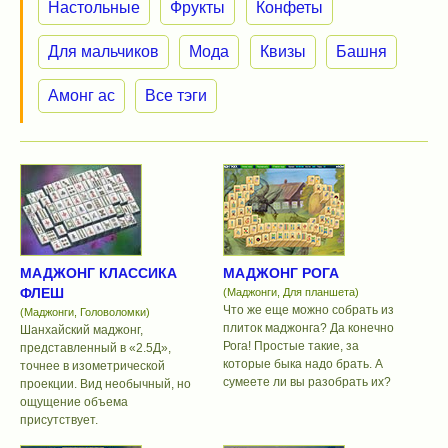
Настольные
Фрукты
Конфеты
Для мальчиков
Мода
Квизы
Башня
Амонг ас
Все тэги
МАДЖОНГ КЛАССИКА
МАДЖОНГ РОГА
ФЛЕШ
(Маджонги, Для планшета)
Что же еще можно собрать из
(Маджонги, Головоломки)
плиток маджонга? Да конечно
Шанхайский маджонг,
Рога! Простые такие, за
представленный в «2.5Д»,
которые быка надо брать. А
точнее в изометрической
сумеете ли вы разобрать их?
проекции. Вид необычный, но
ощущение объема
присутствует.