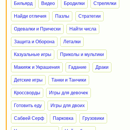
Бильярд
Видео
Бродилки
Стрелялки
Найди отличия
Пазлы
Стратегии
Одевалки и Прически
Найти числа
Защита и Оборона
Леталки
Казуальные игры
Приколы и мультики
Макияж и Украшения
Гадание
Драки
Детские игры
Танки и Танчики
Кроссворды
Игры для девочек
Готовить еду
Игры для двоих
Сабвей Серф
Парковка
Грузовики