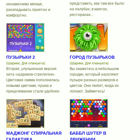
представить, как там все было:
ненавязчиво мягкая,
на палубах, в каютах,
раскладывать приятно и
ресторанах...
комфортно.
ПУЗЫРЬКИ 2
ГОРОД ПУЗЫРЬКОВ
(Шарики, Для планшета)
(Шарики, Для планшета)
Вторая, улучшенная версия
Вы окажетесь в небольшом
хита «шариков-стрелялок».
городке, который населяют
Цветовая гамма пополнилась
пузыри разных размеров и
новыми цветами, пушка и
цветов. Они любят, когда их
прицеливание стали удобнее.
лопают. Займитесь!
МАДЖОНГ СПИРАЛЬНАЯ
БАББЛ ШУТЕР В
ГАЛАКТИКА
ДВИЖЕНИИ