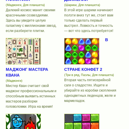
(Маджонги, Для планшета)
(Шарики, Для планшета)
Далекий космос манит своими
В этой игре шарики начинают
красочными созвездиями.
ползти вниз тут же, стоит вам
Здесь вы увидите целую
только сделать первый
галактику с миллионами звезд,
выстрел. Ловкость и точность
если разберете плитки.
— вот что здесь потребуется!
В
МАДЖОНГ МАСТЕРА
СТРАНЕ КОНФЕТ 2
КВАНА
(Три в ряд, Пазлы, Для планшета)
Вторая часть пятисерийной
(Маджонги)
саги о сладостях. Ищите и
Мистер Кван считает свой
убирайте из коробки скопления
маджонг профессиональным и
одноцветных леденцов, желе и
способным выявить истинных
мармеладок.
мастеров разборки
головоломки. Игра на время!