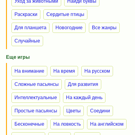
Уход за животными
Найди буквы
Раскраски
Сердитые птицы
Для планшета
Новогодние
Все жанры
Случайные
Еще игры
На внимание
На время
На русском
Сложные пасьянсы
Для развития
Интеллектуальные
На каждый день
Простые пасьянсы
Цветы
Соедини
Бесконечные
На ловкость
На английском