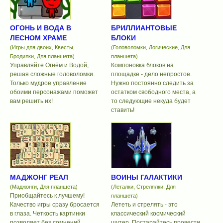
ОГОНЬ И ВОДА В
БРИЛЛИАНТОВЫЕ
ЛЕСНОМ ХРАМЕ
БЛОКИ
(Игры для двоих, Квесты,
(Головоломки, Логические, Для
Бродилки, Для планшета)
планшета)
Управляйте Огнём и Водой,
Компоновка блоков на
решая сложные головоломки.
площадке - дело непростое.
Только мудрое управление
Нужно постоянно следить за
обоими персонажами поможет
остатком свободного места, а
вам решить их!
то следующие некуда будет
ставить!
МАДЖОНГ РЕАЛ
ВОИНЫ ГАЛАКТИКИ
(Маджонги, Для планшета)
(Леталки, Стрелялки, Для
Приобщайтесь к лучшему!
планшета)
Качество игры сразу бросается
Лететь и стрелять - это
в глаза. Четкость картинки
классический космический
позволяет без сомнений
шутер. Постарайтесь провести