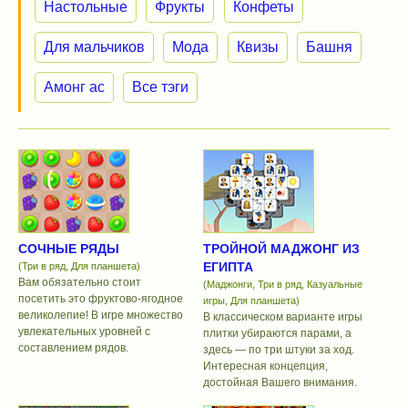
Настольные
Фрукты
Конфеты
Для мальчиков
Мода
Квизы
Башня
Амонг ас
Все тэги
СОЧНЫЕ РЯДЫ
ТРОЙНОЙ МАДЖОНГ ИЗ
ЕГИПТА
(Три в ряд, Для планшета)
Вам обязательно стоит
(Маджонги, Три в ряд, Казуальные
посетить это фруктово-ягодное
игры, Для планшета)
великолепие! В игре множество
В классическом варианте игры
увлекательных уровней с
плитки убираются парами, а
составлением рядов.
здесь — по три штуки за ход.
Интересная концепция,
достойная Вашего внимания.