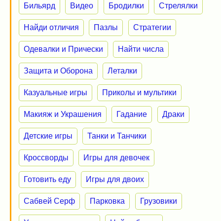
Бильярд
Видео
Бродилки
Стрелялки
Найди отличия
Пазлы
Стратегии
Одевалки и Прически
Найти числа
Защита и Оборона
Леталки
Казуальные игры
Приколы и мультики
Макияж и Украшения
Гадание
Драки
Детские игры
Танки и Танчики
Кроссворды
Игры для девочек
Готовить еду
Игры для двоих
Сабвей Серф
Парковка
Грузовики