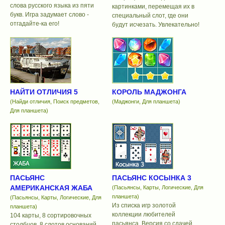
слова русского языка из пяти
картинками, перемещая их в
букв. Игра задумает слово -
специальный слот, где они
отгадайте-ка его!
будут исчезать. Увлекательно!
НАЙТИ ОТЛИЧИЯ 5
КОРОЛЬ МАДЖОНГА
(Найди отличия, Поиск предметов,
(Маджонги, Для планшета)
Для планшета)
ПАСЬЯНС
ПАСЬЯНС КОСЫНКА 3
АМЕРИКАНСКАЯ ЖАБА
(Пасьянсы, Карты, Логические, Для
планшета)
(Пасьянсы, Карты, Логические, Для
Из списка игр золотой
планшета)
коллекции любителей
104 карты, 8 сортировочных
пасьянса. Версия со сдачей
столбцов, 8 слотов оснований