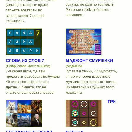
остатка колоды по три карты.
(домов), в которые нужно
Решение требует больше
сложить все карты по
внимания.
возрастанию. Средняя
сложность.
СЛОВА ИЗ СЛОВ 7
МАДЖОНГ СМУРФИКИ
(Найди слова, Для планшета)
(Маджонги)
7-я серия игры, где вам
Тут вам и Умник, и Смурфетта,
предстоит разобрать по буквам
и прочие герои известного
40 слов, составляя из них
мультика про веселых гномов.
другие. Помните, это не
Их аватарки на кубиках этого
энциклопедический словарь!
маджонга.
ТРИ