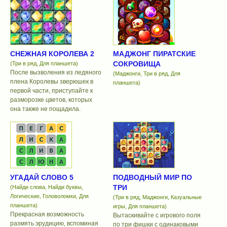
СНЕЖНАЯ КОРОЛЕВА 2
МАДЖОНГ ПИРАТСКИЕ
СОКРОВИЩА
(Три в ряд, Для планшета)
После вызволения из ледяного
(Маджонги, Три в ряд, Для
плена Королевы зверюшек в
планшета)
первой части, приступайте к
разморозке цветов, которых
она также не пощадила.
УГАДАЙ СЛОВО 5
ПОДВОДНЫЙ МИР ПО
ТРИ
(Найди слова, Найди буквы,
Логические, Головоломки, Для
(Три в ряд, Маджонги, Казуальные
планшета)
игры, Для планшета)
Прекрасная возможность
Вытаскивайте с игрового поля
размять эрудицию, вспоминая
по три фишки с одинаковыми