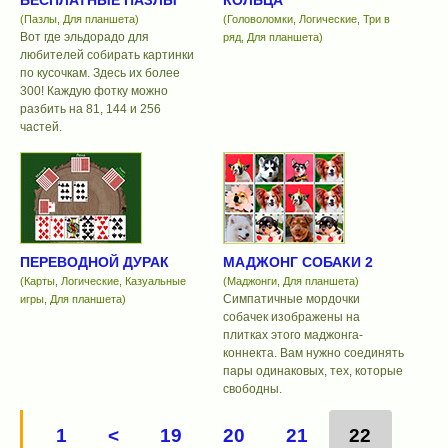
БЕСПЛАТНЫЕ ПАЗЛЫ
КОЛЬЦА
(Пазлы, Для планшета)
(Головоломки, Логические, Три в
Вот где эльдорадо для
ряд, Для планшета)
любителей собирать картинки
по кусочкам. Здесь их более
300! Каждую фотку можно
разбить на 81, 144 и 256
частей.
ПЕРЕВОДНОЙ ДУРАК
МАДЖОНГ СОБАКИ 2
(Карты, Логические, Казуальные
(Маджонги, Для планшета)
Симпатичные мордочки
игры, Для планшета)
собачек изображены на
плитках этого маджонга-
коннекта. Вам нужно соединять
пары одинаковых, тех, которые
свободны.
1
<
19
20
21
22