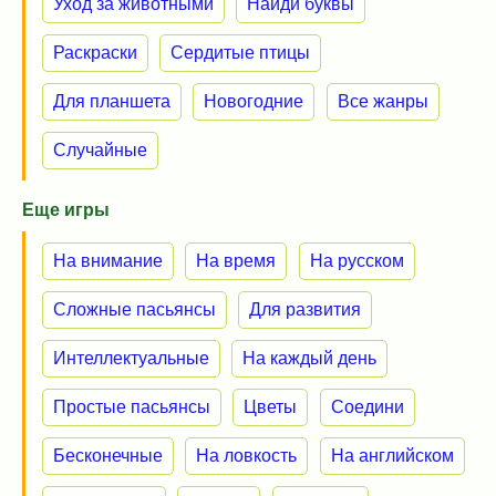
Уход за животными
Найди буквы
Раскраски
Сердитые птицы
Для планшета
Новогодние
Все жанры
Случайные
Еще игры
На внимание
На время
На русском
Сложные пасьянсы
Для развития
Интеллектуальные
На каждый день
Простые пасьянсы
Цветы
Соедини
Бесконечные
На ловкость
На английском