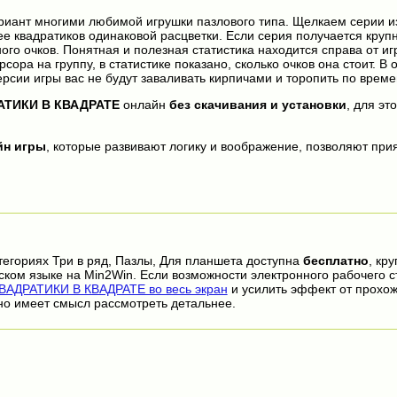
иант многими любимой игрушки пазлового типа. Щелкаем серии и
ее квадратиков одинаковой расцветки. Если серия получается крупн
ого очков. Понятная и полезная статистика находится справа от иг
сора на группу, в статистике показано, сколько очков она стоит. В 
ерсии игры вас не будут заваливать кирпичами и торопить по време
АТИКИ В КВАДРАТЕ
онлайн
без скачивания и установки
, для эт
йн игры
, которые развивают логику и воображение, позволяют прия
тегориях Три в ряд, Пазлы, Для планшета доступна
бесплатно
, кр
ском языке на Min2Win. Если возможности электронного рабочего с
ВАДРАТИКИ В КВАДРАТЕ во весь экран
и усилить эффект от прохо
но имеет смысл рассмотреть детальнее.