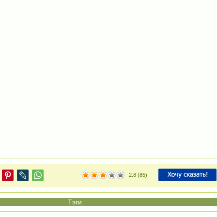
2.8
(
85
)