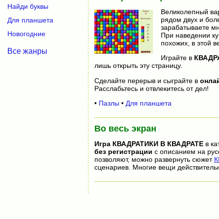
Найди буквы
Великолепный вар
рядом двух и бол
Для планшета
зарабатываете мн
Новогодние
При наведении кур
похожих, в этой в
Все жанры
Играйте в
КВАДР
лишь открыть эту страницу.
Сделайте перерыв и сыграйте в
онла
Расслабьтесь и отвлекитесь от дел!
•
Пазлы
•
Для планшета
Во весь экран
Игра
КВАДРАТИКИ В КВАДРАТЕ
в ка
без регистрации
с описанием на рус
позволяют, можно развернуть сюжет
К
сценариев. Многие вещи действитель