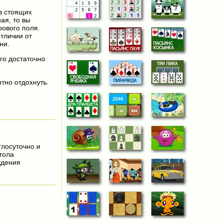
з стоящих
ая, то вы
рового поля.
отличии от
ни.
ого достаточно
тно отдохнуть.
углосуточно и
тола
ждения