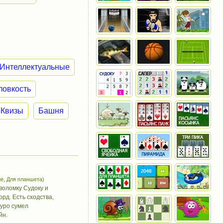
Интеллектуальные
ловкость
Квизы
Башня
е, Для планшета)
воломку Судоку и
рд. Есть сходства,
куро сумел
йн.