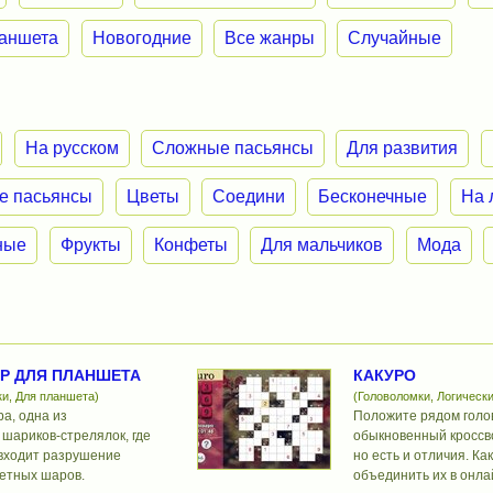
ланшета
Новогодние
Все жанры
Случайные
На русском
Сложные пасьянсы
Для развития
е пасьянсы
Цветы
Соедини
Бесконечные
На 
ные
Фрукты
Конфеты
Для мальчиков
Мода
Р ДЛЯ ПЛАНШЕТА
КАКУРО
ки, Для планшета)
(Головоломки, Логически
ра, одна из
Положите рядом голо
шариков-стрелялок, где
обыкновенный кроссво
 входит разрушение
но есть и отличия. Ка
етных шаров.
объединить их в онла