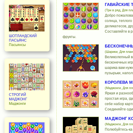
ГАВАЙСКИЕ Т
(Три в ряд, Для п
Добро пожаловат
солнца, теплого
деликатесов, др
Составляйте в 
ШОТЛАНДСКИЙ
фрукты.
ПАСЬЯНС
Пасьянсы
БЕСКОНЕЧНЫ
(Шарики, Для пла
Великолепный в
бесконечных игр
шарика вам нуж
пузырьки, напо
КОРОЛЕВА 
(Маджонги, Для п
Яркая и разнооб
СТРОГИЙ
простая игра, г
МАДЖОНГ
Маджонги
себе набор карт
Соединяйте оди
МАДЖОНГ К
(Маджонги, Для п
Полюбуйтесь-ка 