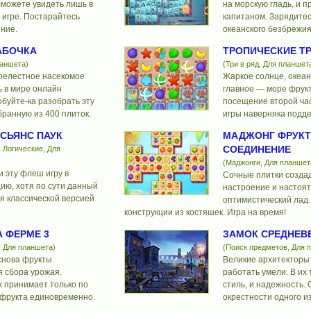
сможете увидеть лишь в
на морскую гладь, и 
 игре. Постарайтесь
капитаном. Зарядите
ние.
океанского безбрежия
АБОЧКА
ТРОПИЧЕСКИЕ ТР
ланшета)
(Три в ряд, Для планшет
прелестное насекомое
Жаркое солнце, океан
ь в мире онлайн
главное — море фрукт
буйте-ка разобрать эту
посещение второй час
бранную из 400 плиток.
игры наверняка подде
СЬЯНС ПАУК
МАДЖОНГ ФРУК
СОЕДИНЕНИЕ
 Логические, Для
(Маджонги, Для планшет
 эту флеш игру в
Сочные плитки созда
ию, хотя по сути данный
настроение и настоят
я классической версией
оптимистический лад
конструкции из костяшек. Игра на время!
 ФЕРМЕ 3
ЗАМОК СРЕДНЕВ
, Для планшета)
(Поиск предметов, Для 
снова фрукты.
Великие архитекторы
я сбора урожая.
работать умели. В их 
х принимает только по
стиль, и надежность.
 фрукта единовременно.
окрестности одного и