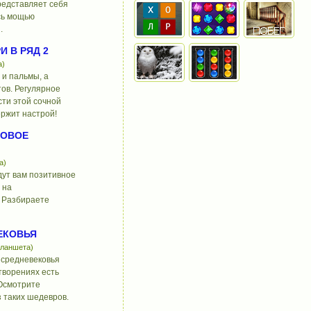
представляет себя
сь мощью
.
И В РЯД 2
а)
 и пальмы, а
ов. Регулярное
ти этой сочной
ржит настрой!
ТОВОЕ
а)
дут вам позитивное
 на
. Разбираете
ЕКОВЬЯ
планшета)
 средневековья
творениях есть
 Осмотрите
з таких шедевров.