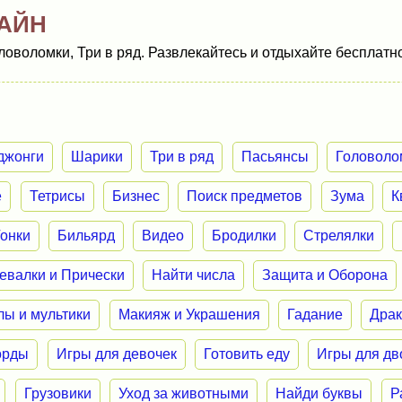
АЙН
оволомки, Три в ряд. Развлекайтесь и отдыхайте бесплатно
джонги
Шарики
Три в ряд
Пасьянсы
Головоло
е
Тетрисы
Бизнес
Поиск предметов
Зума
К
Гонки
Бильярд
Видео
Бродилки
Стрелялки
евалки и Прически
Найти числа
Защита и Оборона
лы и мультики
Макияж и Украшения
Гадание
Дра
орды
Игры для девочек
Готовить еду
Игры для дв
Грузовики
Уход за животными
Найди буквы
Р