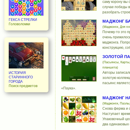
саму корону вы 
случае победы в
разобрать строе
ГЕКСА СТРЕЛКИ
МАДЖОНГ Б
Головоломки
(Маджонги, Для п
Почему-то это 
очень прижилос
маджонга. Попро
конструкцию, со
ЗОЛОТОЙ ПА
(Пасьянсы, Карты,
планшета)
Авторы записали
ИСТОРИЯ
СТАРИННОГО
золотую коллекц
ГОРОДА
пасьянс являетс
Поиск предметов
«Паука».
МАДЖОНГ НА
(Маджонги, Пазлы
Снова ферма и 
Наступает врем
Упаковочный це
два одинаковых