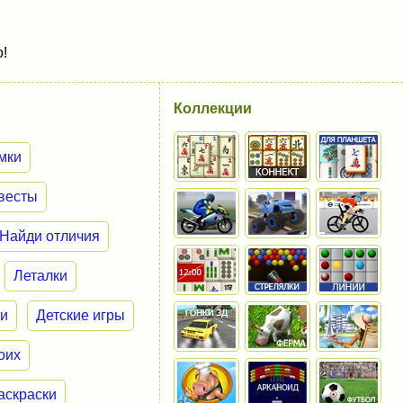
!
Коллекции
мки
весты
Найди отличия
Леталки
ки
Детские игры
оих
аскраски