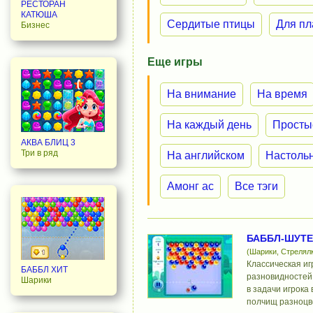
РЕСТОРАН
КАТЮША
Сердитые птицы
Для п
Бизнес
Еще игры
На внимание
На время
На каждый день
Просты
АКВА БЛИЦ 3
Три в ряд
На английском
Настоль
Амонг ас
Все тэги
БАББЛ-ШУТЕ
(Шарики, Стрелял
Классическая иг
БАББЛ ХИТ
разновидностей 
Шарики
в задачи игрока
полчищ разноцв