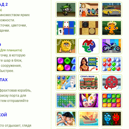
Д 2
а)
 множеством ярких
ложности.
точки, цветочки,
дачки.
Ю
 Для планшета)
очку, в которую
е шар в блок,
е сооружения,
быстрее.
ТАХ
фрахтовав корабль,
оиску порта для
затем отправляйте
КОЙ
то отдыхает, глядя