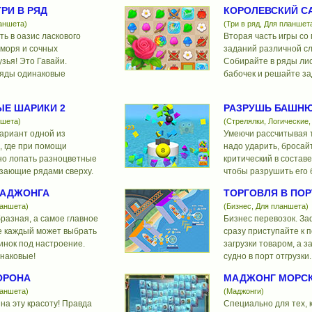
РИ В РЯД
КОРОЛЕВСКИЙ СА
ланшета)
(Три в ряд, Для планшет
ь в оазис ласкового
Вторая часть игры со
 моря и сочных
заданий различной с
узья! Это Гавайи.
Собирайте в ряды лис
ряды одинаковые
бабочек и решайте за
Е ШАРИКИ 2
РАЗРУШЬ БАШН
ншета)
(Стрелялки, Логические,
ариант одной из
Умеючи рассчитывая т
, где при помощи
надо ударить, бросайт
но лопать разноцветные
критический в состав
лзающие рядами сверху.
чтобы разрушить его 
МАДЖОНГА
ТОРГОВЛЯ В ПОР
ланшета)
(Бизнес, Для планшета)
разная, а самое главное
Бизнес перевозок. За
де каждый может выбрать
сразу приступайте к п
инок под настроение.
загрузки товаром, а 
наковые!
судно в порт отгрузки.
ОРОНА
МАДЖОНГ МОРС
ланшета)
(Маджонги)
на эту красоту! Правда
Специально для тех, к