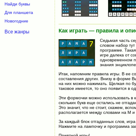
Найди буквы
Для планшета
Новогодние
Как играть — правила и опи
Все жанры
Седьмая часть сер
словом набор тут
программе. Такая
игре далека от с
одновременном пр
знания энциклопе
Итак, напомним правила игры. В ее с
составления других. Внизу в форме Вы
на них можно нажимать. Щелкая по бу
таковое имеется, то оно появится в 
Эти формочки можно использовать в к
скольких букв еще остались не отгад
Это значит, что не стоит, скажем, вспо
располагается между словами на М и
За каждый блок отгаданных слов, игра
Нажмите на лампочку и программа за
Приятной игры!