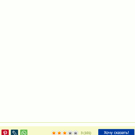
3
(
101
)