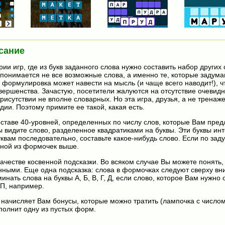
сание
ии игр, где из букв заданного слова нужно составить набор других 
 понимается не все возможные слова, а именно те, которые задума
 формулировка может навести на мысль (и чаще всего наводит!), чт
овершенства. Зачастую, посетители жалуются на отсутствие очевидн
исутствии не вполне словарных. Но эта игра, друзья, а не тренаж
дии. Поэтому примите ее такой, какая есть.
оставе 40-уровней, определенных по числу слов, которые Вам пред
 видите слово, разделенное квадратиками на буквы. Эти буквы инте
квам последовательно, составьте какое-нибудь слово. Если по за
одной из формочек выше.
ачестве косвенной подсказки. Во всяком случае Вы можете понять, 
анными. Еще одна подсказка: слова в формочках следуют сверху вн
минать слова на буквы А, Б, В, Г, Д, если слово, которое Вам нужно 
 П, например.
 начисляет Вам бонусы, которые можно тратить (лампочка с числом
полнит одну из пустых форм.