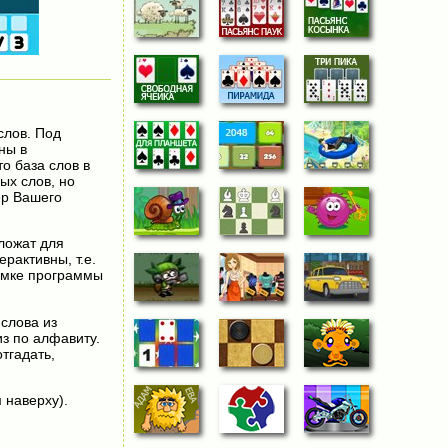
слов. Под
ны в
о база слов в
ых слов, но
ер Вашего
ложат для
рактивны, т.е.
думке программы
слова из
из по алфавиту.
отгадать,
 наверху).