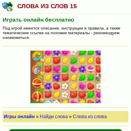
СЛОВА ИЗ СЛОВ 15
Играть онлайн бесплатно
Под игрой имеется описание, инструкции и правила, а также
тематические ссылки на похожие материалы - рекомендуем
ознакомиться.
Игры онлайн
»
Найди слова
»
Слова из слова