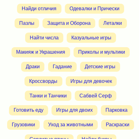
Найди отличия
Одевалки и Прически
Пазлы
Защита и Оборона
Леталки
Найти числа
Казуальные игры
Макияж и Украшения
Приколы и мультики
Драки
Гадание
Детские игры
Кроссворды
Игры для девочек
Танки и Танчики
Сабвей Серф
Готовить еду
Игры для двоих
Парковка
Грузовики
Уход за животными
Раскраски