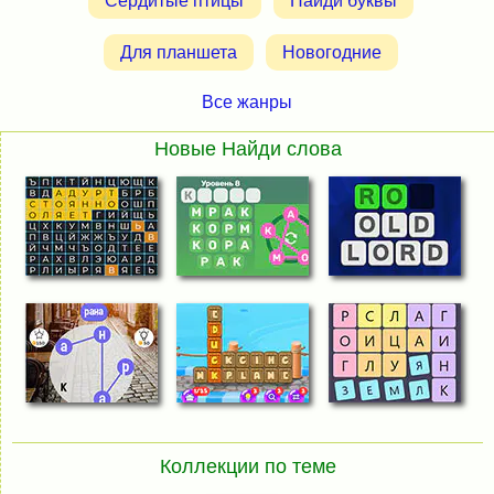
Сердитые птицы
Найди буквы
Для планшета
Новогодние
Все жанры
Новые Найди слова
Коллекции по теме