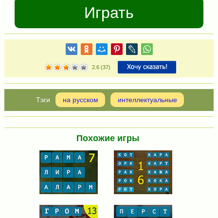
Играть
2.6
(
37
)
на русском
интеллектуальные
Похожие игры