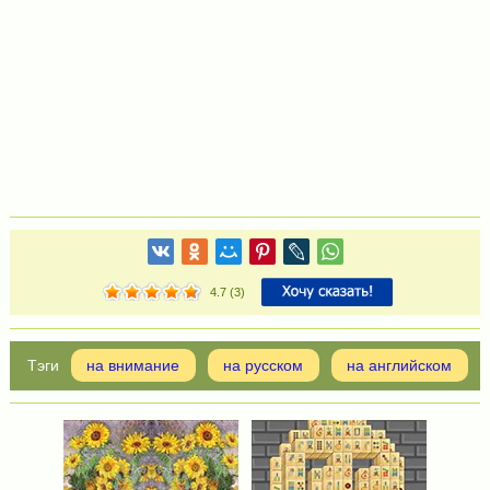
4.7
(
3
)
на внимание
на русском
на английском