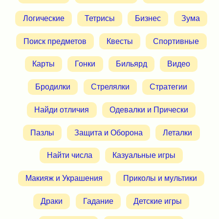
Логические
Тетрисы
Бизнес
Зума
Поиск предметов
Квесты
Спортивные
Карты
Гонки
Бильярд
Видео
Бродилки
Стрелялки
Стратегии
Найди отличия
Одевалки и Прически
Пазлы
Защита и Оборона
Леталки
Найти числа
Казуальные игры
Макияж и Украшения
Приколы и мультики
Драки
Гадание
Детские игры