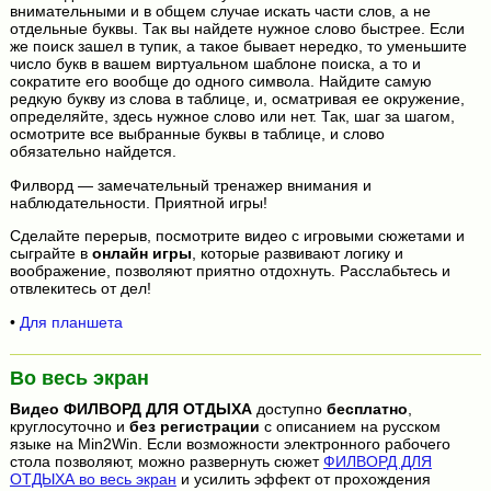
внимательными и в общем случае искать части слов, а не
отдельные буквы. Так вы найдете нужное слово быстрее. Если
же поиск зашел в тупик, а такое бывает нередко, то уменьшите
число букв в вашем виртуальном шаблоне поиска, а то и
сократите его вообще до одного символа. Найдите самую
редкую букву из слова в таблице, и, осматривая ее окружение,
определяйте, здесь нужное слово или нет. Так, шаг за шагом,
осмотрите все выбранные буквы в таблице, и слово
обязательно найдется.
Филворд — замечательный тренажер внимания и
наблюдательности. Приятной игры!
Сделайте перерыв, посмотрите видео с игровыми сюжетами и
сыграйте в
онлайн игры
, которые развивают логику и
воображение, позволяют приятно отдохнуть. Расслабьтесь и
отвлекитесь от дел!
•
Для планшета
Во весь экран
Видео
ФИЛВОРД ДЛЯ ОТДЫХА
доступно
бесплатно
,
круглосуточно и
без регистрации
с описанием на русском
языке на Min2Win. Если возможности электронного рабочего
стола позволяют, можно развернуть сюжет
ФИЛВОРД ДЛЯ
ОТДЫХА во весь экран
и усилить эффект от прохождения