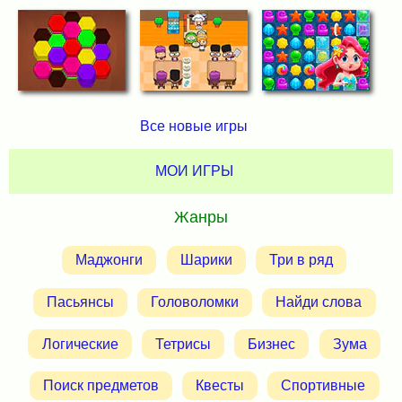
Все новые игры
МОИ ИГРЫ
Жанры
Маджонги
Шарики
Три в ряд
Пасьянсы
Головоломки
Найди слова
Логические
Тетрисы
Бизнес
Зума
Поиск предметов
Квесты
Спортивные