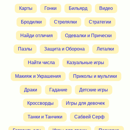
Карты
Гонки
Бильярд
Видео
Бродилки
Стрелялки
Стратегии
Найди отличия
Одевалки и Прически
Пазлы
Защита и Оборона
Леталки
Найти числа
Казуальные игры
Макияж и Украшения
Приколы и мультики
Драки
Гадание
Детские игры
Кроссворды
Игры для девочек
Танки и Танчики
Сабвей Серф